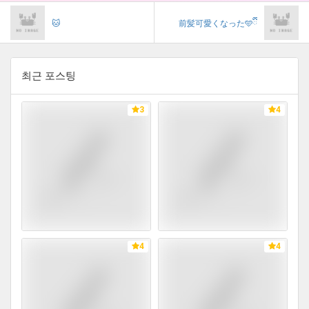
🐱
前髪可愛くなった🩵ྀི
최근 포스팅
3
4
4
4