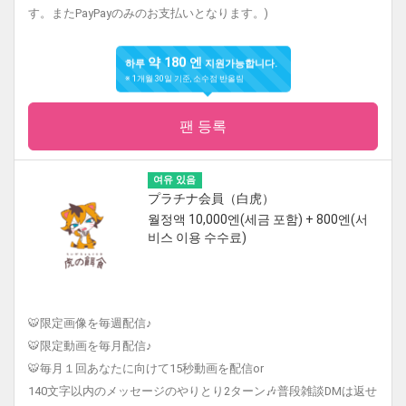
す。またPayPayのみのお支払いとなります。)
약 180 엔
하루
지원가능합니다.
※ 1개월 30일 기준, 소수점 반올림
팬 등록
여유 있음
プラチナ会員（白虎）
월정액 10,000엔(세금 포함) + 800엔(서
비스 이용 수수료)
🐯限定画像を毎週配信♪
🐯限定動画を毎月配信♪
🐯毎月１回あなたに向けて15秒動画を配信or
140文字以内のメッセージのやりとり2ターン🎶普段雑談DMは返せ