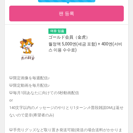
팬 등록
여유 있음
ゴールド会員（金虎）
월정액 5,000엔(세금 포함) + 400엔(서비
스 이용 수수료)
🐯限定画像を毎週配信♪
🐯限定動画を毎月配信♪
🐯毎月1回あなたに向けての5秒動画配信
or
140文字以内のメッセージのやりとり1ターン🎶普段雑談DMは返せ
ないので是非(希望者のみ)
🐯手売りグッズなど取り置き発送可能(発送の場合送料がかかりま