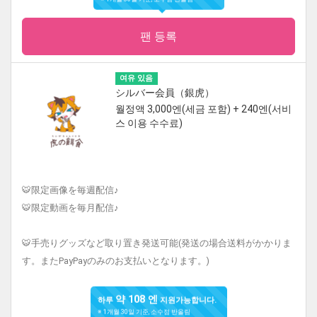
팬 등록
여유 있음
シルバー会員（銀虎）
월정액 3,000엔(세금 포함) + 240엔(서비
스 이용 수수료)
🐯限定画像を毎週配信♪
🐯限定動画を毎月配信♪
🐯手売りグッズなど取り置き発送可能(発送の場合送料がかかりま
す。またPayPayのみのお支払いとなります。)
약 108 엔
하루
지원가능합니다.
※ 1개월 30일 기준, 소수점 반올림