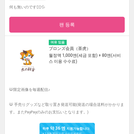
何も無いのです🙇‍♀️💦
팬 등록
여유 있음
ブロンズ会員（茶虎）
월정액 1,000엔(세금 포함) + 80엔(서비
스 이용 수수료)
🐯限定画像を毎週配信♪
🐯 手売りグッズなど取り置き発送可能(発送の場合送料がかかりま
す。またPayPayのみのお支払いとなります。)
약 36 엔
하루
지원가능합니다.
※ 1개월 30일 기준, 소수점 반올림