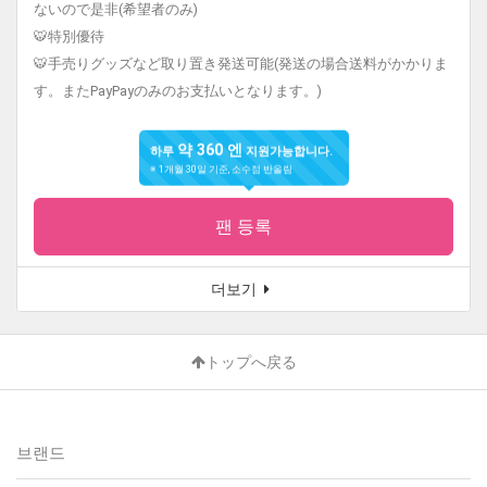
ないので是非(希望者のみ)
🐯特別優待
🐯手売りグッズなど取り置き発送可能(発送の場合送料がかかりま
す。またPayPayのみのお支払いとなります。)
약 360 엔
하루
지원가능합니다.
※ 1개월 30일 기준, 소수점 반올림
팬 등록
더보기
トップへ戻る
브랜드