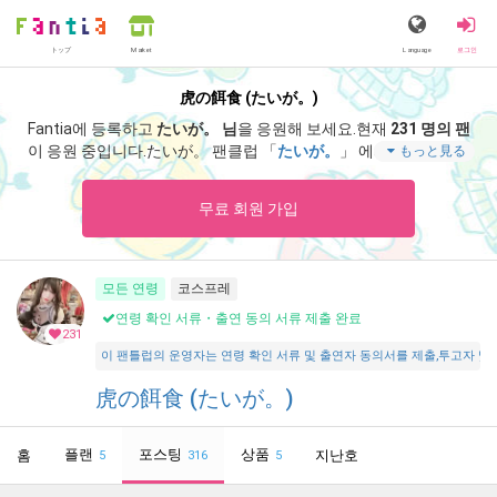
トップ
Language
로그인
Market
虎の餌食 (たいが。)
Fantia에 등록하고
たいが。 님
을 응원해 보세요.
현재
231 명의 팬
이 응원 중입니다.
たいが。 팬클럽 「
たいが。
」 에서는 「
ノーカ
もっと見る
ラコン😳
」 등 스페셜 콘텐츠를 즐기실 수 있습니다.
무료 회원 가입
모든 연령
코스프레
연령 확인 서류・출연 동의 서류 제출 완료
231
이 팬틀럽의 운영자는 연령 확인 서류 및 출연자 동의서를 제출,투고자 및 출연자가 18
虎の餌食 (たいが。)
플랜
포스팅
상품
홈
지난호
5
316
5