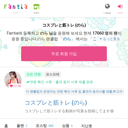
トップ
Language
로그인
Market
コスプレと筋トレ (のら)
Fantia에 등록하고
のら 님
을 응원해 보세요.
현재
17060 명의 팬
이
응원 중입니다.
のら 팬클럽 「
のら
」 에서는 「
このコスプレ
もっと見る
は！？
」 등 스페셜 콘텐츠를 즐기실 수 있습니다.
무료 회원 가입
모든 연령
코스프레
연령 확인 서류・출연 동의 서류 제출 완료
17.1K
이 팬틀럽의 운영자는 연령 확인 서류 및 출연자 동의서를 제출,투고자 및 출연자가 18
コスプレと筋トレ (のら)
コスプレして筋トレする動画や写真を投稿してます😆
플랜
포스팅
상품
홈
지난호
2
482
6