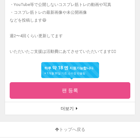
・YouTube等で公開しないコスプレ筋トレの動画や写真
・コスプレ筋トレの最新画像や未公開画像
などを投稿します😆
週2〜4回くらい更新してます
いただいたご支援は活動費にあてさせていただいてます🙇‍♀️
약 18 엔
하루
지원가능합니다.
※ 1개월 30일 기준, 소수점 반올림
팬 등록
더보기
トップへ戻る