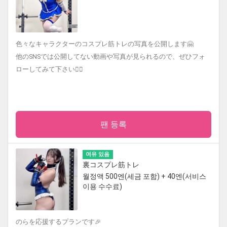
色々なキャラクターのコスプレ筋トレの写真を公開します🤗
他のSNSでは公開してない動画や写真が見られるので、ぜひフォ
ローしてみて下さい🙇‍♀️
팬 등록
여유 있음
裏コスプレ筋トレ
월정액 500엔(세금 포함) + 40엔(서비스
이용 수수료)
のらを応援するプランです🎉