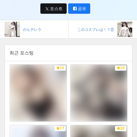
포스트
공유
のらデレラ
このコスプレは！？②
최근 포스팅
14
19
17
22