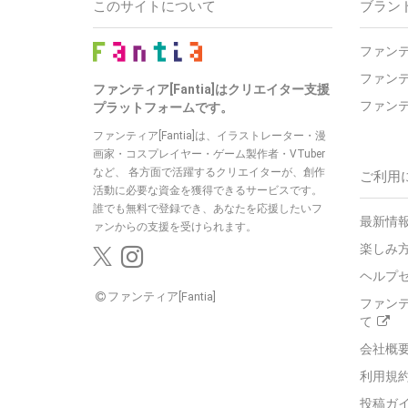
このサイトについて
ブラン
ファン
ファン
ファンティア[Fantia]はクリエイター支援
ファン
プラットフォームです。
ファンティア[Fantia]は、イラストレーター・漫
画家・コスプレイヤー・ゲーム製作者・VTuber
など、
各方面で活躍するクリエイターが、創作
ご利用
活動に必要な資金を獲得できるサービスです。
誰でも無料で登録でき、あなたを応援したいフ
最新情報
ァンからの支援を受けられます。
楽しみ
ヘルプ
ファンティア[Fantia]
ファン
て
会社概
利用規
投稿ガ