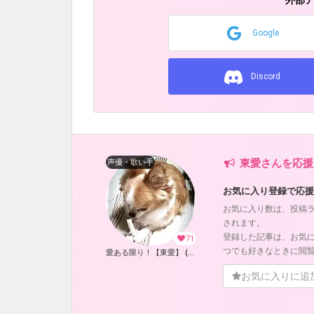
外部
Google
Discord
東愛さんを応援
声優・歌い手
お気に入り登録で応援
お気に入り数は、投稿
されます。
登録した記事は、お気
71
つでも好きなときに閲
愛ある限り！【東愛】 (東愛)
お気に入りに追