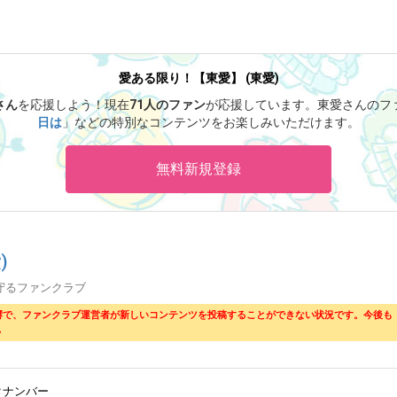
愛ある限り！【東愛】 (東愛)
さん
を応援しよう！
現在
71人のファン
が応援しています。
東愛さんのフ
日は
」などの特別なコンテンツをお楽しみいただけます。
無料新規登録
)
守るファンクラブ
響で、ファンクラブ運営者が新しいコンテンツを投稿することができない状況です。今後も
。
クナンバー