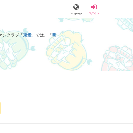
Language
ログイン
ァンクラブ「
東愛
」では、「
明