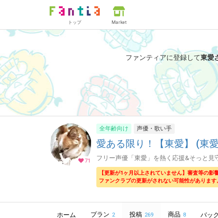
トップ
Market
ファンティアに登録して
東愛
全年齢向け
声優・歌い手
愛ある限り！【東愛】 (東愛
フリー声優「東愛」を熱く応援&そっと見
71
【更新が1ヶ月以上されていません】審査等の影
ファンクラブの更新がされない可能性があります
プラン
投稿
商品
ホーム
バッ
2
269
8