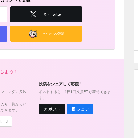
アカウントで登録
X（Twitter）
とらのあな通販
しよう！
！
投稿をシェアして応援！
ランキングに反映
ポストすると、1日1回支援PTが獲得できま
す。
に入り一覧からい
ポスト
シェア
覧できます。
加
2