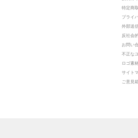
特定商
プライ
外部送
反社会
お問い
不正な
ロゴ素
サイト
ご意見