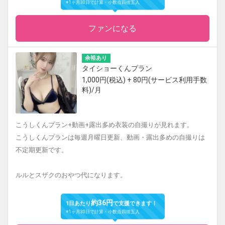
※1ヶ月30日で計算・小数点四捨五入
ファンになる
余裕あり
タイショーくんプラン
1,000円(税込) + 80円(サービス利用手数
料)/月
こうしくんプラン+動画+露出多め衣装の自撮りが見れます。
こうしくんプランは毎週月曜日更新、動画・露出多めの自撮りは
不定期更新です。
ルルとスザクのおやつ代になります。
約36円
1日あたり
で支援できます！
※1ヶ月30日で計算・小数点四捨五入