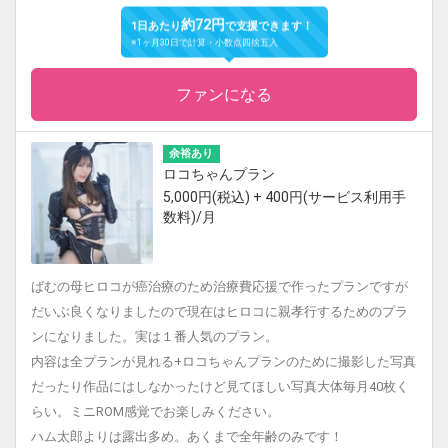
約72円
1日あたり
で支援できます！
※1ヶ月30日で計算・小数点四捨五入
ファンになる
余裕あり
ロコちゃんプラン
5,000円(税込) + 400円(サービス利用手
数料)/月
ばむの母ヒロコが癌治療のため治療費応援で作ったプランですが
だいぶ良くなりましたので現在はヒロコに親孝行するためのプラ
ンになりました。実は１番人気のプラン。
内容は全プランが見れる+‪ロコちゃんプランのために撮影した写真
だったり作品にはしなかったけど見てほしい写真大体毎月40枚く
らい。ミニROM感覚でお楽しみください。
ハム太郎よりは露出多め。あくまで全年齢のみです！