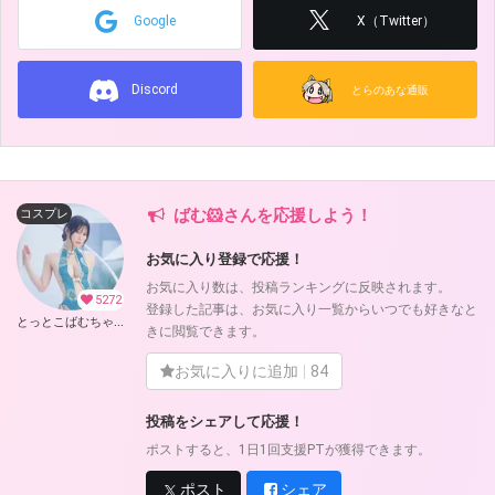
Google
X（Twitter）
Discord
とらのあな通販
ばむ🐹さんを応援しよう！
コスプレ
お気に入り登録で応援！
お気に入り数は、投稿ランキングに反映されます。
5272
登録した記事は、お気に入り一覧からいつでも好きなと
とっとこばむちゃんず (ばむ🐹)
きに閲覧できます。
お気に入りに追加
84
投稿をシェアして応援！
ポストすると、1日1回支援PTが獲得できます。
ポスト
シェア