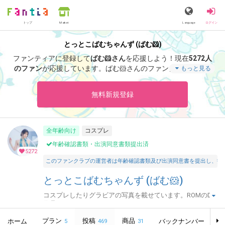
トップ
Language
ログイン
Market
とっとこばむちゃんず (ばむ🐹)
ファンティアに登録して
ばむ🐹さん
を応援しよう！
現在
5272人
のファン
が応援しています。
ばむ🐹さんのファンクラブ「
ばむ
もっと見る
🐹
」では、「
本日はばむの日です
」などの特別なコンテンツをお
楽しみいただけます。
無料新規登録
全年齢向け
コスプレ
年齢確認書類・出演同意書類提出済
5272
このファンクラブの運営者は年齢確認書類及び出演同意書を提出し、投
とっとこばむちゃんず (ばむ🐹)
コスプレしたりグラビアの写真を載せています。ROMのDL
作品もこちら。
プラン
投稿
商品
ホーム
バックナンバー
5
469
31