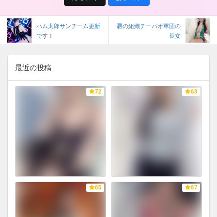
ハム太郎サンチーム更新
悪の組織チーパオ軍団の
です！
長女
最近の投稿
72
63
65
67