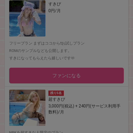
すきぴ
0円/月
フリープラン まずはココから❗️お試しプラン
ROMのサンプルなども公開します。
すきになってもらえたら嬉しいです🫶
ファンになる
残り5名
超すきぴ
3,000円(税込) + 240円(サービス利用手
数料)/月
NRKを超すきな人限定のプラン