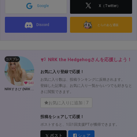
Google
X（Twitter）
Discord
とらのあな通販
NRK the Hedgehogさんを応援しよう！
コスプレ
お気に入り登録で応援！
お気に入り数は、投稿ランキングに反映されます。
540
登録した記事は、お気に入り一覧からいつでも好きなと
NRKすきぴ (NRK the Hedgehog)
きに閲覧できます。
お気に入りに追加
7
投稿をシェアして応援！
ポストすると、1日1回支援PTが獲得できます。
ポスト
シェア