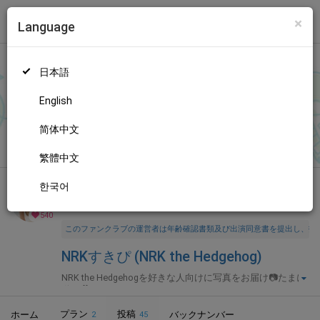
×
Language
トップ
Language
ログイン
Market
NRKすきぴ (NRK the Hedgehog)
日本語
ファンティアに登録して
NRK the Hedgehogさん
を応援しよう！
現在
540人のファン
が応援しています。
NRK the Hedgehogさん
もっと見る
English
のファンクラブ「
NRK the Hedgehog
」では、「
❤️Fantia限定グ
ラビア🤫10枚
」などの特別なコンテンツをお楽しみいただけま
简体中文
無料新規登録
す。
繁體中文
한국어
全年齢向け
コスプレ
年齢確認書類・出演同意書類提出済
540
このファンクラブの運営者は年齢確認書類及び出演同意書を提出し、投
NRKすきぴ (NRK the Hedgehog)
NRK the Hedgehogを好きな人向けに写真をお届け📷たまに
動画🎥
プラン
投稿
ホーム
バックナンバー
2
45