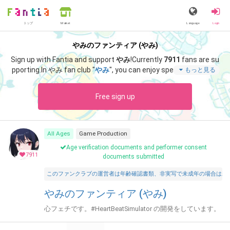
トップ
Language
Login
Market
やみのファンティア (やみ)
Sign up with Fantia and support
やみ
!
Currently
7911
fans are su
pporting.
In やみ fan club "
やみ
", you can enjoy special content s
もっと見る
uch as "
CPR Character Live2d files / Original picture files
".
Free sign up
All Ages
Game Production
Age verification documents and performer consent
7911
documents submitted
このファンクラブの運営者は年齢確認書類、非実写で未成年の場合は親
やみのファンティア (やみ)
心フェチです。#HeartBeatSimulator の開発をしています。