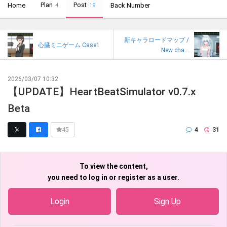
Plan
Post
Home
Back Number
4
19
新キャラロードマップ /
心臓ミニゲーム Case1
New cha...
2026/03/07 10:32
【UPDATE】HeartBeatSimulator v0.7.x
Beta
4
31
45
To view the content,
you need to log in or register as a user.
Login
Sign Up