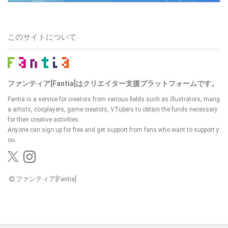
このサイトについて
ファンティア[Fantia]はクリエイター支援プラットフォームです。
Fantia is a service for creators from various fields such as illustrators, mang
a artists, cosplayers, game creators, VTubers
to obtain the funds necessary
for their creative activities.
Anyone can sign up for free and get support from fans who want to support y
ou.
ファンティア[Fantia]