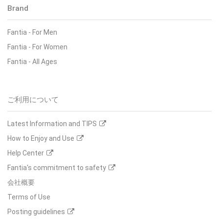
Brand
Fantia
-
For Men
Fantia
-
For Women
Fantia
-
All Ages
ご利用について
Latest Information and TIPS
How to Enjoy and Use
Help Center
Fantia's commitment to safety
会社概要
Terms of Use
Posting guidelines