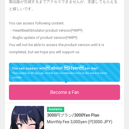
製品版が完成するまでアクセスできませんが、支援してもらえる
と嬉しいです。
You can access following content.
・HeartBeatSimulator product version(!!WIP!!)
・Bugfix update of product version(!!WIP!!)
You will not be able to access the product version until it is
completed, but we hope you will support us.
 about 33yen
You can support with
per day!
*Calculated on 30 days per month and rounded decimals to the nearest whole
number
Become a Fan
Available
3000円プラン/3000Yen Plan
Monthly Fee:3,000yen (円3000 JPY)