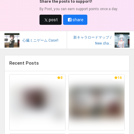
Share the posts to support!
By Post, you can earn support points once a day.
post
share
新キャラロードマップ /
心臓ミニゲーム Case1
New cha...
Recent Posts
8
16