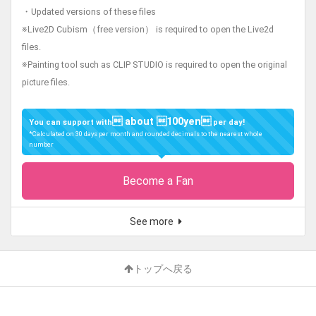
・Updated versions of these files
※Live2D Cubism（free version） is required to open the Live2d
files.
※Painting tool such as CLIP STUDIO is required to open the original
picture files.
 about 100yen
You can support with
per day!
*Calculated on 30 days per month and rounded decimals to the nearest whole
number
Become a Fan
See more
トップへ戻る