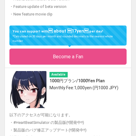
・Feature update of beta version
・New feature movie clip
 about 17yen
You can support with
per day!
*Calculated on 30 days per month and rounded decimals to the nearest whole
number
Become a Fan
Available
1000円プラン/1000Yen Plan
Monthly Fee:1,000yen (円1000 JPY)
以下のアクセスが可能になります。
・#HeartBeatSimulator の製品版(!!開発中!!)
・製品版のバグ修正アップデート(!!開発中!!)