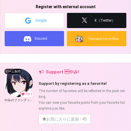
Register with external account
Google
X（Twitter）
Discord
Toranoana Online Shop
Support やみ!
ゲーム制作
Support by registering as a favorite!
The number of favorites will be reflected in the post ran
7911
king.
やみのファンティア (やみ)
You can view your favorite posts from your favorite list
anytime you like.
お気に入りに追加
45