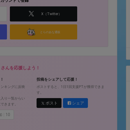
アカウントで登録
X（Twitter）
とらのあな通販
🪡 さんを応援しよう！
！
投稿をシェアして応援！
ランキングに反映
ポストすると、1日1回支援PTが獲得できま
す。
に入り一覧からい
ポスト
シェア
覧できます。
加
10