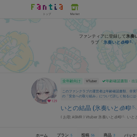
トップ
Market
ファンティアに登録して
氷奏い
ラブ「
氷奏いと🧊🎼🪡
全年齢向け
VTuber
年齢確認書類・出
このファンクラブの運営者は年齢確認書類、非実
の「安全への取り組み」について詳しく知るには
129
いとの結晶 (氷奏いと🧊🎼🪡 
꒰ お歌 ASMR ꒱ Vtuber 氷奏いと🧊🎼🪡 いと
プラン
投稿
商品
ホーム
バック
5
56
3