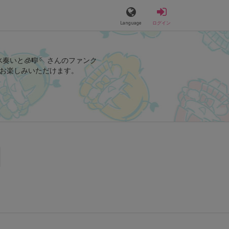
Language
ログイン
氷奏いと🧊🎼🪡 さんのファンク
お楽しみいただけます。