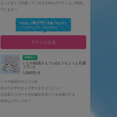
もっと近くで応援してくれる方向けのプランもご用意し
ていますっ
約17円
1日あたり
で支援できます！
※1ヶ月30日で計算・小数点四捨五入
ファンになる
余裕あり
いとの結晶さんつぶ(もうちょっと応援
プラン)
1,000円/月
いとの結晶がさんつぶ❄️‎
あなたの手のひらで光りますようにっ⟡.·
お名前入りカードやお誕生日ボイスをお届けする
特別なプランです🤍