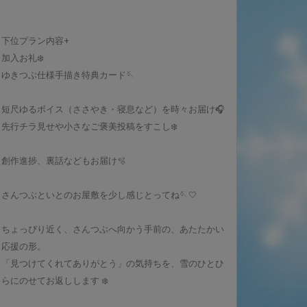
下位プラン内容+
加入お礼❄️
ゆきつぶ仕様手描き特典カード🪡
短尺ゆるボイス（ささやき・寝息など）を時々お届け🎧
先行チラ見せや小さなご褒美投稿をすこし❄️
創作進捗、裏話などもお届け🫧
さんつぶといとのお屋敷を少し感じとってね🪡🤍
ちょっぴり近く、さんつぶへ向かう手前の、あたたかい
応援の形。
「見つけてくれてありがとう」の気持ちを、雪のひとひ
らにのせてお返しします ❄️