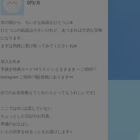
0円/月
氷の国から、ちいさな結晶をひとつぶ❄️‎
ひとつぶの結晶は小さいけれど、あつまれば大切な宝物
になります。
まずは気軽に受け取ってみてくださいね❄️
加入お礼❄️
手描き特典カード+Xリスト いとまきまき へご招待🤍
Instagram ご招待‎🤍🆕 投稿にあります🗝
(Xでのお名前教えてくれたらとってもうれしいです)
ここではXには流していない
ちょっとした日記やお写真、
準備のおなはし
いとの日常をゆるっとをお届けします⟡.·