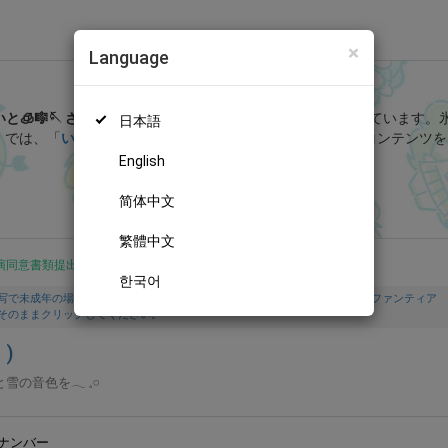
×
Language
いとの結晶 (氷奏いと🧊🎼🪡 )
と🧊🎼🪡 さん
を応援しよう！
現在
129人のファン
が応援しています。
日本語
」では、「
いとだより🪡‎🤍7月終わりに告知
」などの特別なコンテンツを
English
無料新規登録
简体中文
繁體中文
演同意書類提出済
한국어
写で未成年の場合は親権者または保護者の同意書を提出しています。また、ファンティア
そのままクリックしてください。
)
と雪の音色を‪𓂃 𓈒𓏸
ナンバー