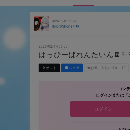
2026/03/01 21:55
未公開Shorts🪡🎼
2026/02/14 06:00
はっぴーばれんたいん🍫🪡
ポスト
シェア
お気に入りに追加
10
コン
ログインまたは「
ログイン