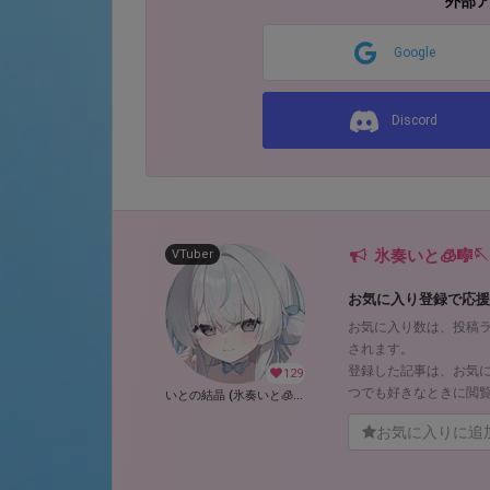
外部
Google
Discord
氷奏いと🧊🎼
VTuber
お気に入り登録で応援
お気に入り数は、投稿
されます。
登録した記事は、お気
129
つでも好きなときに閲
いとの結晶 (氷奏いと🧊🎼🪡 )
お気に入りに追