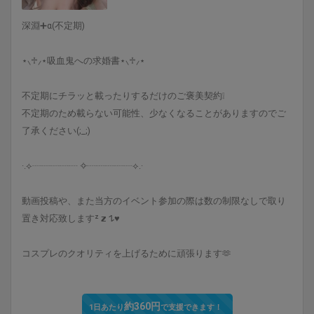
深淵➕α(不定期)
⋆⸜♱⸝‍⋆吸血鬼への求婚書⋆⸜♱⸝‍⋆
不定期にチラッと載ったりするだけのご褒美契約❕
不定期のため載らない可能性、少なくなることがありますのでご
了承ください(;_;)
·.⟡┈┈┈┈┈︎ ✧┈┈┈┈┈⟡.·
動画投稿や、また当方のイベント参加の際は数の制限なしで取り
置き対応致しますᶻ 𝘇 𐰁♥
コスプレのクオリティを上げるために頑張ります🫶
約360円
1日あたり
で支援できます！