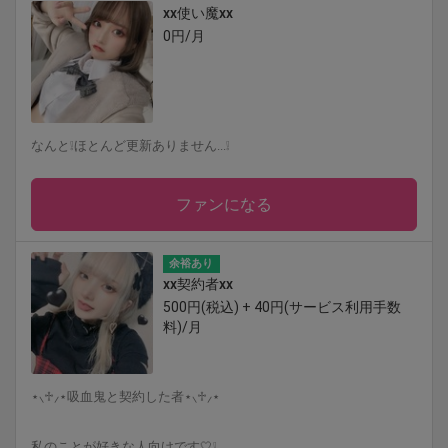
xx使い魔xx
0円/月
なんと❕ほとんど更新ありません...❕
ファンになる
余裕あり
xx契約者xx
500円(税込) + 40円(サービス利用手数
料)/月
⋆⸜♱⸝‍⋆吸血鬼と契約した者⋆⸜♱⸝‍⋆
私のことが好きな人向けです🤍❕