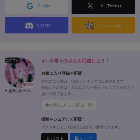
Google
X（Twitter）
Discord
とらのあな通販
小雪うのさんを応援しよう！
コスプレ
お気に入り登録で応援！
お気に入り数は、投稿ランキングに反映されます。
3996
登録した記事は、お気に入り一覧からいつでも好きなと
‪✝︎ 魔界の館 † (小雪うの)
きに閲覧できます。
お気に入りに追加
56
投稿をシェアして応援！
ポストすると、1日1回支援PTが獲得できます。
ポスト
シェア