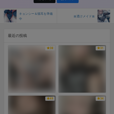
キョンシー＆猫耳を準備
🎀透けメイド🎀
中
最近の投稿
38
31
49
34