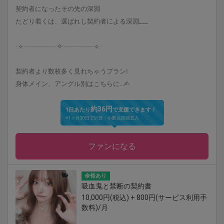
契約者になったその先の深淵
たどり着くは、選ばれし契約者による深淵___
·.⟡┈┈┈┈┈︎ ✧┈┈┈┈┈⟡.·
契約者より数枚多く見れちゃうプラン❕
身体メイン、アングル別はこちらに...✍︎
約36円
1日あたり
で支援できます！
※1ヶ月30日で計算・小数点四捨五入
ファンになる
余裕あり
吸血鬼と禁断の契約書
10,000円(税込) + 800円(サービス利用手
数料)/月