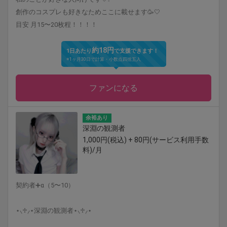
創作のコスプレも好きなためここに載せます🥳🤍
目安 月15〜20枚程！！！！
約18円
1日あたり
で支援できます！
※1ヶ月30日で計算・小数点四捨五入
ファンになる
余裕あり
深淵の観測者
1,000円(税込) + 80円(サービス利用手数
料)/月
契約者➕α（5〜10）
⋆⸜♱⸝‍⋆深淵の観測者⋆⸜♱⸝‍⋆