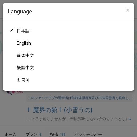
×
Language
トップ
Language
ログイン
Market
‪✝︎ 魔界の館 † (小雪うの)
日本語
ファンティアに登録して
小雪うのさん
を応援しよう！
現在
3996
人のファン
が応援しています。
小雪うのさんのファンクラブ「
小
もっと見る
English
雪うの
」では、「
牛メイドバニー🐮⁉️
」などの特別なコンテンツ
をお楽しみいただけます。
简体中文
無料新規登録
繁體中文
한국어
全年齢向け
コスプレ
年齢確認書類・出演同意書類提出済
3996
このファンクラブの運営者は年齢確認書類及び出演同意書を提出し、投
‪✝︎ 魔界の館 † (小雪うの)
エッではありませんが、普段露出しない子のちょっとした
趣味です❕
プラン
投稿
ホーム
バックナンバー
4
133