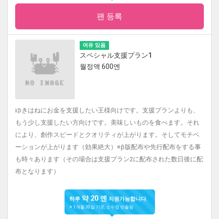
팬 등록
여유 있음
スペシャル支援プラン1
월정액 600엔
ゆきはねにお金を支援したい王様向けです。支援プランよりも、
もう少し支援したい方向けです。美味しいものを食べます。それ
により、創作スピードとクオリティが上がります。そしてモチベ
ーションが上がります（効果絶大）※β版配布や先行配布をする事
も時々あります（その場合は支援プラン2に配布された数日後に配
布となります）
약 20 엔
하루
지원가능합니다.
※ 1개월 30일 기준, 소수점 반올림