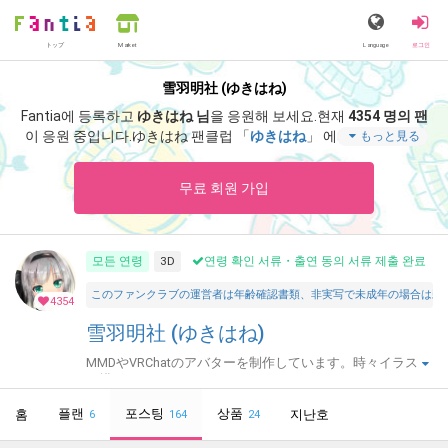
トップ
Language
로그인
Market
雪羽明社 (ゆきはね)
Fantia에 등록하고
ゆきはね 님
을 응원해 보세요.
현재
4354 명의 팬
이 응원 중입니다.
ゆきはね 팬클럽 「
ゆきはね
」 에서는 「
ゆきは
もっと見る
ね式アリスF22 支援プラン以上限定配布
」 등 스페셜 콘텐츠를 즐
기실 수 있습니다.
무료 회원 가입
모든 연령
3D
연령 확인 서류・출연 동의 서류 제출 완료
このファンクラブの運営者は年齢確認書類、非実写で未成年の場合は親
4354
雪羽明社 (ゆきはね)
MMDやVRChatのアバターを制作しています。時々イラスト
も描きます
플랜
포스팅
상품
홈
지난호
6
164
24