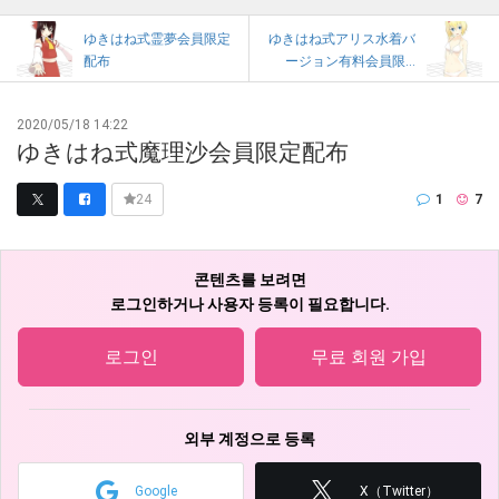
ゆきはね式霊夢会員限定
ゆきはね式アリス水着バ
配布
ージョン有料会員限...
2020/05/18 14:22
ゆきはね式魔理沙会員限定配布
1
7
24
콘텐츠를 보려면
로그인하거나 사용자 등록이 필요합니다.
로그인
무료 회원 가입
외부 계정으로 등록
Google
X（Twitter）