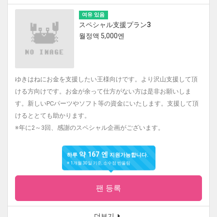
여유 있음
スペシャル支援プラン3
월정액 5,000엔
ゆきはねにお金を支援したい王様向けです。より沢山支援して頂
ける方向けです。お金が余って仕方がない方は是非お願いしま
す。新しいPCパーツやソフト等の資金にいたします。支援して頂
けるととても助かります。
※年に2～3回、感謝のスペシャル企画がございます。
약 167 엔
하루
지원가능합니다.
※ 1개월 30일 기준, 소수점 반올림
팬 등록
더보기