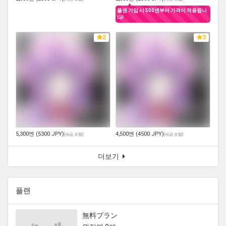
플랜 가입 시 500엔부터 가격이 적용됩니
다!
2
3
5,300엔 (5300 JPY)
4,500엔 (4500 JPY)
(
세금 포함
)
(
세금 포함
)
더보기
플랜
無料プラン