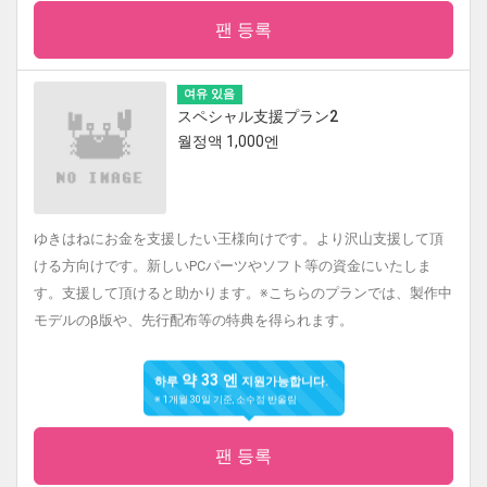
팬 등록
여유 있음
スペシャル支援プラン2
월정액 1,000엔
ゆきはねにお金を支援したい王様向けです。より沢山支援して頂
ける方向けです。新しいPCパーツやソフト等の資金にいたしま
す。支援して頂けると助かります。※こちらのプランでは、製作中
モデルのβ版や、先行配布等の特典を得られます。
약 33 엔
하루
지원가능합니다.
※ 1개월 30일 기준, 소수점 반올림
팬 등록