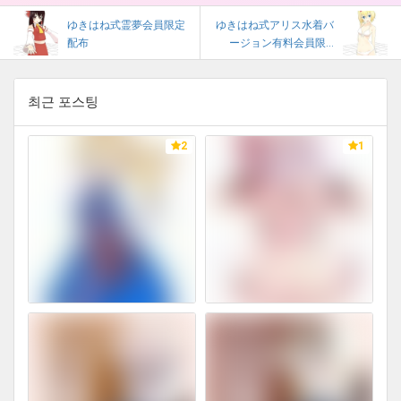
ゆきはね式霊夢会員限定
ゆきはね式アリス水着バ
配布
ージョン有料会員限...
최근 포스팅
2
1