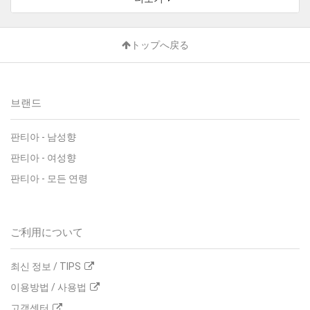
トップへ戻る
브랜드
판티아
-
남성향
판티아
-
여성향
판티아
-
모든 연령
ご利用について
최신 정보 / TIPS
이용방법 / 사용법
고객센터