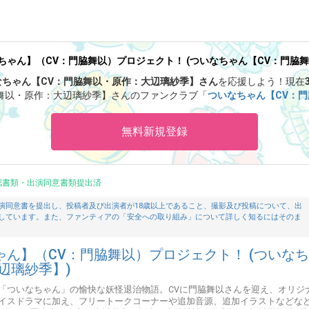
ゃん】（CV：門脇舞以）プロジェクト！ (ついなちゃん【CV：門脇
なちゃん【CV：門脇舞以・原作：大辺璃紗季】さん
を応援しよう！
現在
舞以・原作：大辺璃紗季】さんのファンクラブ「
ついなちゃん【CV：
トークライブ予約お申込み開始❣️【SPゲスト：とろ美様🌟】
」などの特別
けます。
無料新規登録
認書類・出演同意書類提出済
演同意書を提出し、投稿者及び出演者が18歳以上であること、撮影及び投稿について、出
しています。また、ファンティアの「安全への取り組み」について詳しく知るにはそのま
ん】（CV：門脇舞以）プロジェクト！ (ついな
辺璃紗季】)
「ついなちゃん」の愉快な妖怪退治物語。CVに門脇舞以さんを迎え、オリジ
イスドラマに加え、フリートークコーナーや追加音源、追加イラストなどな