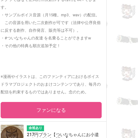
す。
・サンプルボイス音源（月15種。mp3、wav）の配信。
この音源を用いた二次創作が可です（法律や公序良俗
に反する創作、自作発言、販売等は不可）。
・#ついなちゃんの友達 を名乗ることができますw
・その他の特典も順次追加予定！
※漫画やイラストは、このファンティアにおけるボイス
ドラマプロジェクトのおまけコンテンツであり、毎月の
配信を約束するものではありません。念のため。
ファンになる
余裕あり
217円プラン【ついなちゃんにお小遣