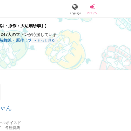
Language
ログイン
舞以・原作：大辺璃紗季】)
3247人のファン
が応援していま
門脇舞以・原作：大辺璃紗季】
」
もっと見る
なコンテンツをお楽しみいただ
ちゃん
ナルボイスド
ど、各種特典