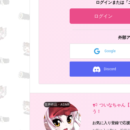
ログインまたは「
ログイン
外部
Google
Discord
ついなちゃん【
音声作品・ASMR
う！
お気に入り登録で応援