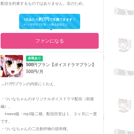
配信を約束するものではありません。念のため。
約7円
1日あたり
で支援できます！
※1ヶ月30日で計算・小数点四捨五入
ファンになる
余裕あり
500円プラン【ボイスドラマプラン】
500円/月
→217円プランの内容にくわえ、
・ついなちゃんのオリジナルボイスドラマ配信（前後
編）。
※wave版・mp3版二種。配信目安は１、２ヶ月に一度
です。
・ついなちゃんの二次創作物の頒布権。