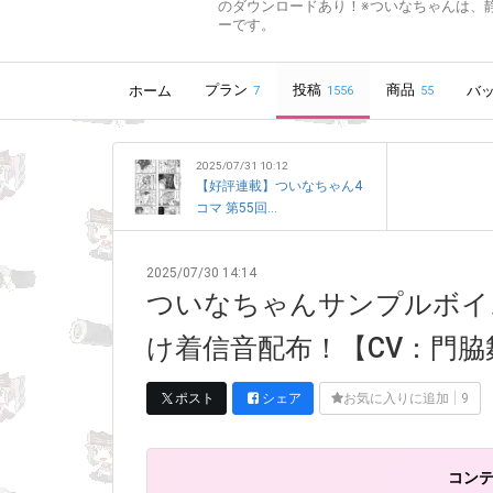
のダウンロードあり！※ついなちゃんは、
ーです。
プラン
投稿
商品
ホーム
バ
7
1556
55
2025/07/31 10:12
【好評連載】ついなちゃん4
コマ 第55回...
2025/07/30 14:14
ついなちゃんサンプルボイス 
け着信音配布！【CV：門脇
ポスト
シェア
お気に入りに追加
9
コン