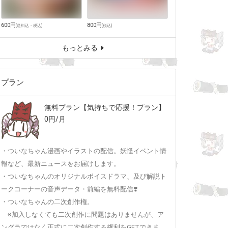
600円
800円
(
送料込・税込
)
(
税込
)
もっとみる
プラン
無料プラン【気持ちで応援！プラン】
0円/月
・ついなちゃん漫画やイラストの配信。妖怪イベント情
報など、最新ニュースをお届けします。
・ついなちゃんのオリジナルボイスドラマ、及び解説ト
ークコーナーの音声データ・前編を無料配信❣️
・ついなちゃんの二次創作権。
※加入しなくても二次創作に問題はありませんが、ア
ングラではなく正式に二次創作する権利をGETできま