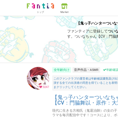
トップ
Market
【鬼っ子ハンターついなち
ファンティアに登録して
つい
す。
ついなちゃん【CV：門脇
では、「
【8/23】如月追儺祭
全年齢向け
音声作品・ASMR
年齢確
このファンクラブの運営者は年齢確認書類及び出
演する全ての出演者の同意を得ていることを表明
3247
まクリックしてください。
【鬼っ子ハンターついなちゃ
【CV：門脇舞以・原作：大
現代に生きる方相氏（鬼退治師）の女の子
ラマを毎月配信中です！コースにより、ボ