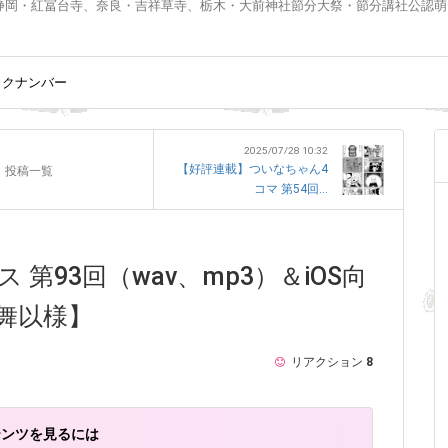
静岡・紅冨台寺、奈良・吉祥草寺、栃木・大前神社節分大祭・節分講社公認萌
ックナンバー
2025/07/28 10:32
【好評連載】ついなちゃん4
投稿一覧
コマ 第54回...
第93回（wav、mp3）＆iOS向
舞以様】
リアクション
8
テンツを見るには