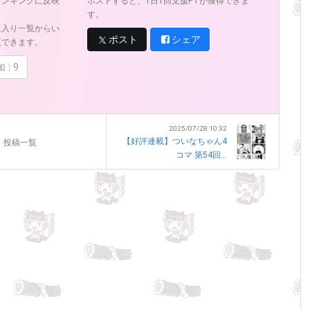
ランキングに反映
ポストすると、1日1回支援PTが獲得できま
す。
に入り一覧からい
ポスト
シェア
覧できます。
加
9
2025/07/28 10:32
【好評連載】ついなちゃん4
投稿一覧
コマ 第54回...