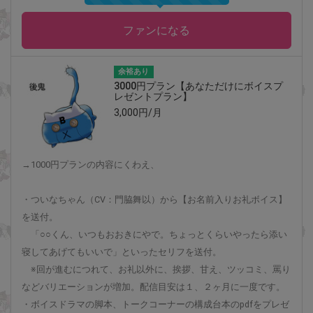
ファンになる
余裕あり
3000円プラン【あなただけにボイスプ
レゼントプラン】
3,000円/月
→1000円プランの内容にくわえ、
・ついなちゃん（CV：門脇舞以）から【お名前入りお礼ボイス】
を送付。
「○○くん、いつもおおきにやで。ちょっとくらいやったら添い
寝してあげてもいいで」といったセリフを送付。
※回が進むにつれて、お礼以外に、挨拶、甘え、ツッコミ、罵り
などバリエーションが増加。配信目安は１、２ヶ月に一度です。
・ボイスドラマの脚本、トークコーナーの構成台本のpdfをプレゼ