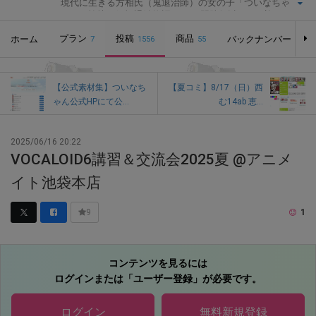
現代に生きる方相氏（鬼退治師）の女の子「ついなちゃ
ん」の愉快な妖怪退治物語。CVに門脇舞以さんを迎え、オ
リジナルボイスドラマを毎月配信中です！コースにより、
プラン
ボイスドラマに加え、フリートークコーナーや追加音源、
投稿
商品
ホーム
バックナンバー
7
1556
55
追加イラストなどなど、各種特典のダウンロードあり！※つ
いなちゃんは、静岡・紅冨台寺、奈良・吉祥草寺、栃木・
大前神社節分大祭・節分講社公認萌えキャラクターです。
【公式素材集】ついなち
【夏コミ】8/17（日）西
ゃん公式HPにて公...
む14ab 恵...
2025/06/16 20:22
VOCALOID6講習＆交流会2025夏 @アニメ
イト池袋本店
1
9
コンテンツを見るには
ログインまたは「ユーザー登録」が必要です。
ログイン
無料新規登録