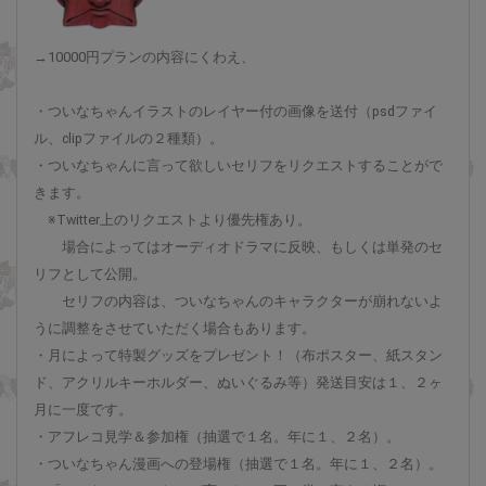
→10000円プランの内容にくわえ、
・ついなちゃんイラストのレイヤー付の画像を送付（psdファイ
ル、clipファイルの２種類）。
・ついなちゃんに言って欲しいセリフをリクエストすることがで
きます。
※Twitter上のリクエストより優先権あり。
場合によってはオーディオドラマに反映、もしくは単発のセ
リフとして公開。
セリフの内容は、ついなちゃんのキャラクターが崩れないよ
うに調整をさせていただく場合もあります。
・月によって特製グッズをプレゼント！（布ポスター、紙スタン
ド、アクリルキーホルダー、ぬいぐるみ等）発送目安は１、２ヶ
月に一度です。
・アフレコ見学＆参加権（抽選で１名。年に１、２名）。
・ついなちゃん漫画への登場権（抽選で１名。年に１、２名）。