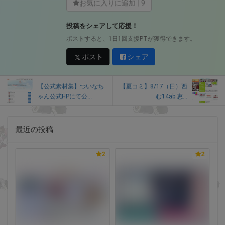
お気に入りに追加
9
投稿をシェアして応援！
ポストすると、1日1回支援PTが獲得できます。
ポスト
シェア
【公式素材集】ついなち
【夏コミ】8/17（日）西
ゃん公式HPにて公...
む14ab 恵...
最近の投稿
2
2