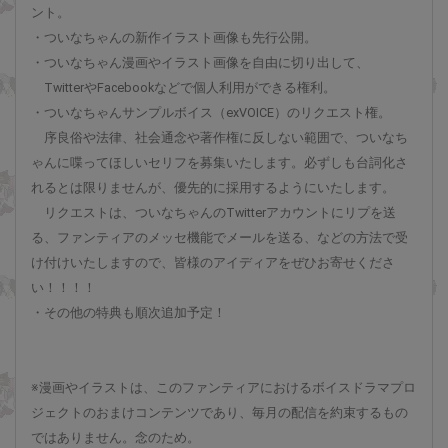
ント。
・ついなちゃんの新作イラスト画像も先行公開。
・ついなちゃん漫画やイラスト画像を自由に切り出して、
TwitterやFacebookなどで個人利用ができる権利。
・ついなちゃんサンプルボイス（exVOICE）のリクエスト権。
序良俗や法律、社会通念や著作権に反しない範囲で、ついなち
ゃんに喋ってほしいセリフを募集いたします。必ずしも台詞化さ
れるとは限りませんが、優先的に採用するようにいたします。
リクエストは、ついなちゃんのTwitterアカウントにリプを送
る、ファンティアのメッセ機能でメールを送る、などの方法で受
け付けいたしますので、皆様のアイディアをぜひお寄せくださ
い！！！！
・その他の特典も順次追加予定！
※漫画やイラストは、このファンティアにおけるボイスドラマプロ
ジェクトのおまけコンテンツであり、毎月の配信を約束するもの
ではありません。念のため。