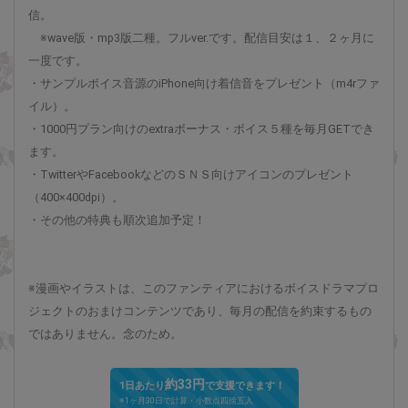
信。
※wave版・mp3版二種。フルver.です。配信目安は１、２ヶ月に
一度です。
・サンプルボイス音源のiPhone向け着信音をプレゼント（m4rファ
イル）。
・1000円プラン向けのextraボーナス・ボイス５種を毎月GETでき
ます。
・TwitterやFacebookなどのＳＮＳ向けアイコンのプレゼント
（400×400dpi）。
・その他の特典も順次追加予定！
※漫画やイラストは、このファンティアにおけるボイスドラマプロ
ジェクトのおまけコンテンツであり、毎月の配信を約束するもの
ではありません。念のため。
約33円
1日あたり
で支援できます！
※1ヶ月30日で計算・小数点四捨五入