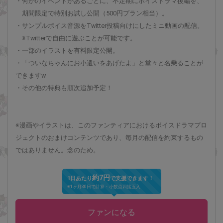
・何かのイベントがあるごとに、不定期にボイスドラマ後編を、
期間限定で特別お試し公開（500円プラン相当）。
・サンプルボイス音源をTwitter投稿向けにしたミニ動画の配信。
※Twitterで自由に遊ぶことが可能です。
・一部のイラストを有料限定公開。
・「ついなちゃんにお小遣いをあげたよ」と堂々と名乗ることが
できますw
・その他の特典も順次追加予定！
※漫画やイラストは、このファンティアにおけるボイスドラマプロ
ジェクトのおまけコンテンツであり、毎月の配信を約束するもの
ではありません。念のため。
約7円
1日あたり
で支援できます！
※1ヶ月30日で計算・小数点四捨五入
ファンになる