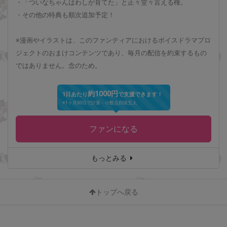
・「ついなちゃんはわしが育てた」と正々堂々言える権。
・その他の特典も順次追加予定！
※漫画やイラストは、このファンティアにおけるボイスドラマプロ
ジェクトのおまけコンテンツであり、毎月の配信を約束するもの
ではありません。念のため。
約1000円
1日あたり
で支援できます！
※1ヶ月30日で計算・小数点四捨五入
ファンになる
もっとみる
トップへ戻る