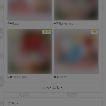
800円
600円
(
税込
)
(
送料込・税込
)
10
8
600円
800円
(
送料込・税込
)
(
税込
)
もっとみる
プラン