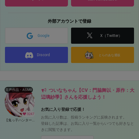
外部アカウントで登録
Google
X（Twitter）
Discord
とらのあな通販
ついなちゃん【CV：門脇舞以・原作：大
音声作品・ASMR
辺璃紗季】さんを応援しよう！
お気に入り登録で応援！
3247
お気に入り数は、投稿ランキングに反映されます。
【鬼っ子ハンターついなちゃん】（CV：門脇舞以）プロジェクト！ (ついなちゃん【CV：門脇舞以・原作：大辺璃紗季】)
登録した記事は、お気に入り一覧からいつでも好きなと
きに閲覧できます。