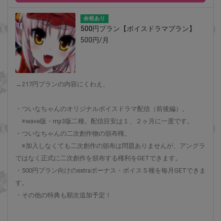
余裕あり
500円プラン【ボイスドラマプラン】
500円/月
→217円プランの内容にくわえ、
・ついなちゃんのオリジナルボイスドラマ配信（前後編）。
※wave版・mp3版二種。配信目安は１、２ヶ月に一度です。
・ついなちゃんの二次創作物の頒布権。
※加入しなくても二次創作の頒布は問題ありませんが、アングラ
ではなく正式に二次創作を頒布する権利をGETできます。
・500円プラン向けのextraボーナス・ボイス５種を毎月GETできま
す。
・その他の特典も順次追加予定！