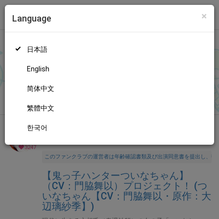
×
Language
トップ
Language
ログイン
Market
【鬼っ子ハンターついなちゃん】（CV：門脇舞以）プロジェクト！ (ついなちゃん【CV：門脇舞以・原作：大辺璃紗季】)
日本語
ファンティアに登録して
ついなちゃん【CV：門脇舞以・原作：
大辺璃紗季】さん
を応援しよう！
現在
3247人のファン
が応援し
もっと見る
English
ています。
ついなちゃん【CV：門脇舞以・原作：大辺璃紗季】
さんのファンクラブ「
ついなちゃん【CV：門脇舞以・原作：大
简体中文
無料新規登録
辺璃紗季】
」では、「
【8/23】如月追儺祭トークライブ予約お申
込み開始❣️【SPゲスト：とろ美様🌟】
」などの特別なコンテンツ
繁體中文
をお楽しみいただけます。
한국어
全年齢向け
音声作品・ASMR
年齢確認書類・出演同意書類提出済
3247
このファンクラブの運営者は年齢確認書類及び出演同意書を提出し、投
【鬼っ子ハンターついなちゃん】
（CV：門脇舞以）プロジェクト！ (つ
いなちゃん【CV：門脇舞以・原作：大
辺璃紗季】)