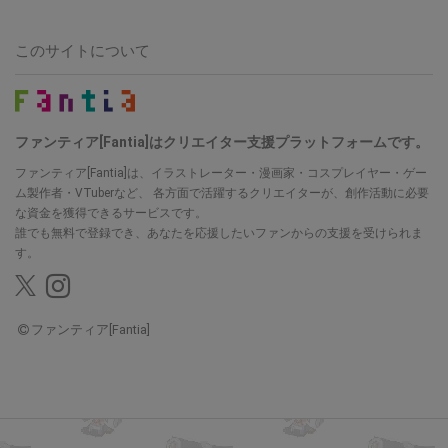
このサイトについて
ファンティア[Fantia]はクリエイター支援プラットフォームです。
ファンティア[Fantia]は、イラストレーター・漫画家・コスプレイヤー・ゲー
ム製作者・VTuberなど、
各方面で活躍するクリエイターが、創作活動に必要
な資金を獲得できるサービスです。
誰でも無料で登録でき、あなたを応援したいファンからの支援を受けられま
す。
ファンティア[Fantia]