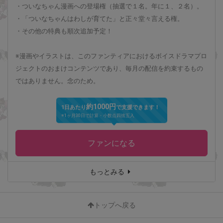
・ついなちゃん漫画への登場権（抽選で１名。年に１、２名）。
・「ついなちゃんはわしが育てた」と正々堂々言える権。
・その他の特典も順次追加予定！
※漫画やイラストは、このファンティアにおけるボイスドラマプロ
ジェクトのおまけコンテンツであり、毎月の配信を約束するもの
ではありません。念のため。
約1000円
1日あたり
で支援できます！
※1ヶ月30日で計算・小数点四捨五入
ファンになる
もっとみる
トップへ戻る