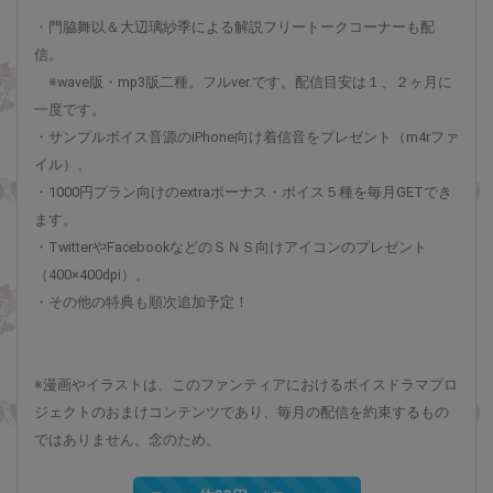
・門脇舞以＆大辺璃紗季による解説フリートークコーナーも配
信。
※wave版・mp3版二種。フルver.です。配信目安は１、２ヶ月に
一度です。
・サンプルボイス音源のiPhone向け着信音をプレゼント（m4rファ
イル）。
・1000円プラン向けのextraボーナス・ボイス５種を毎月GETでき
ます。
・TwitterやFacebookなどのＳＮＳ向けアイコンのプレゼント
（400×400dpi）。
・その他の特典も順次追加予定！
※漫画やイラストは、このファンティアにおけるボイスドラマプロ
ジェクトのおまけコンテンツであり、毎月の配信を約束するもの
ではありません。念のため。