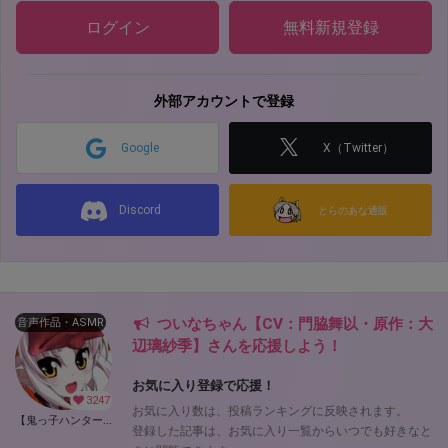
ログイン
無料新規登録
外部アカウントで登録
Google
X（Twitter）
Discord
とらのあな通販
ついなちゃん【CV：門脇舞以・原作：大
音声作品・ASMR
辺璃紗季】さんを応援しよう！
お気に入り登録で応援！
3247
お気に入り数は、投稿ランキングに反映されます。
【鬼っ子ハンターついなちゃん】（CV：門脇舞以）プロジェクト！ (ついなちゃん【CV：門脇舞以・原作：大辺璃紗季】)
登録した記事は、お気に入り一覧からいつでも好きなと