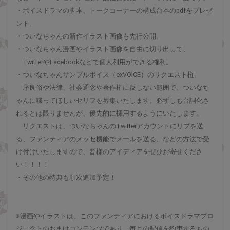
・ボイスドラマの脚本、トークコーナーの構成台本のpdfをプレゼ
ント。
・ついなちゃんの新作イラスト画像も先行公開。
・ついなちゃん漫画やイラスト画像を自由に切り出して、
TwitterやFacebookなどで個人利用ができる権利。
・ついなちゃんサンプルボイス（exVOICE）のリクエスト権。
序良俗や法律、社会通念や著作権に反しない範囲で、ついなち
ゃんに喋ってほしいセリフを募集いたします。必ずしも台詞化さ
れるとは限りませんが、優先的に採用するようにいたします。
リクエストは、ついなちゃんのTwitterアカウントにリプを送
る、ファンティアのメッセ機能でメールを送る、などの方法で受
け付けいたしますので、皆様のアイディアをぜひお寄せくださ
い！！！！
・その他の特典も順次追加予定！
※漫画やイラストは、このファンティアにおけるボイスドラマプロ
ジェクトのおまけコンテンツであり、毎月の配信を約束するもの