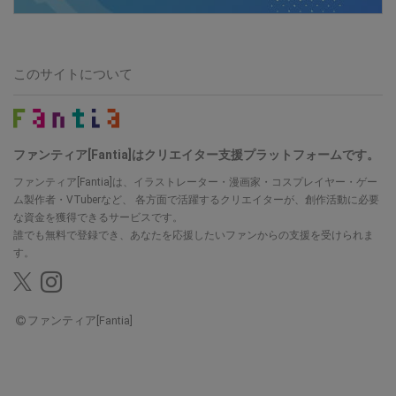
このサイトについて
ファンティア[Fantia]はクリエイター支援プラットフォームです。
ファンティア[Fantia]は、イラストレーター・漫画家・コスプレイヤー・ゲー
ム製作者・VTuberなど、
各方面で活躍するクリエイターが、創作活動に必要
な資金を獲得できるサービスです。
誰でも無料で登録でき、あなたを応援したいファンからの支援を受けられま
す。
ファンティア[Fantia]