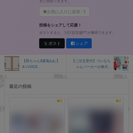
きに閲覧できます。
お気に入りに追加
5
投稿をシェアして応援！
ポストすると、1日1回支援PTが獲得できます。
ポスト
シェア
【咲ちゃん&蓮鬼ねむ】
【ご注文受付】ついなち
A.I.VOICE...
ゃんパーカーが株式...
最近の投稿
2
2