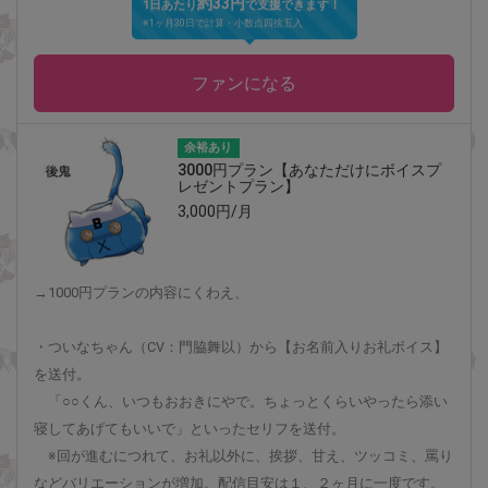
約33円
1日あたり
で支援できます！
※1ヶ月30日で計算・小数点四捨五入
ファンになる
余裕あり
3000円プラン【あなただけにボイスプ
レゼントプラン】
3,000円/月
→1000円プランの内容にくわえ、
・ついなちゃん（CV：門脇舞以）から【お名前入りお礼ボイス】
を送付。
「○○くん、いつもおおきにやで。ちょっとくらいやったら添い
寝してあげてもいいで」といったセリフを送付。
※回が進むにつれて、お礼以外に、挨拶、甘え、ツッコミ、罵り
などバリエーションが増加。配信目安は１、２ヶ月に一度です。