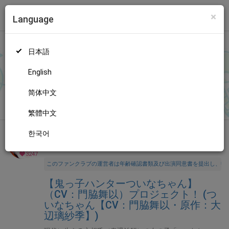
×
Language
トップ
Language
ログイン
Market
【鬼っ子ハンターついなちゃん】（CV：門脇舞以）プロジェクト！ (ついなちゃん【CV：門脇舞以・原作：大辺璃紗季】)
日本語
ファンティアに登録して
ついなちゃん【CV：門脇舞以・原作：
大辺璃紗季】さん
を応援しよう！
現在
3247人のファン
が応援し
もっと見る
English
ています。
ついなちゃん【CV：門脇舞以・原作：大辺璃紗季】
さんのファンクラブ「
ついなちゃん【CV：門脇舞以・原作：大
简体中文
無料新規登録
辺璃紗季】
」では、「
【8/23】如月追儺祭トークライブ予約お申
込み開始❣️【SPゲスト：とろ美様🌟】
」などの特別なコンテンツ
繁體中文
をお楽しみいただけます。
한국어
全年齢向け
音声作品・ASMR
年齢確認書類・出演同意書類提出済
3247
このファンクラブの運営者は年齢確認書類及び出演同意書を提出し、投
【鬼っ子ハンターついなちゃん】
（CV：門脇舞以）プロジェクト！ (つ
いなちゃん【CV：門脇舞以・原作：大
辺璃紗季】)