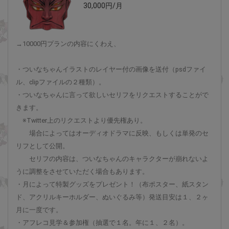
30,000円/月
→10000円プランの内容にくわえ、
・ついなちゃんイラストのレイヤー付の画像を送付（psdファイ
ル、clipファイルの２種類）。
・ついなちゃんに言って欲しいセリフをリクエストすることがで
きます。
※Twitter上のリクエストより優先権あり。
場合によってはオーディオドラマに反映、もしくは単発のセ
リフとして公開。
セリフの内容は、ついなちゃんのキャラクターが崩れないよ
うに調整をさせていただく場合もあります。
・月によって特製グッズをプレゼント！（布ポスター、紙スタン
ド、アクリルキーホルダー、ぬいぐるみ等）発送目安は１、２ヶ
月に一度です。
・アフレコ見学＆参加権（抽選で１名。年に１、２名）。