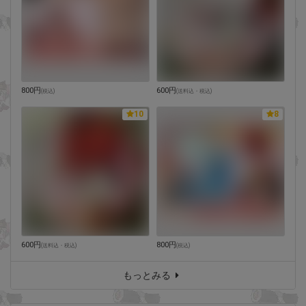
800円
600円
(
税込
)
(
送料込・税込
)
10
8
600円
800円
(
送料込・税込
)
(
税込
)
もっとみる