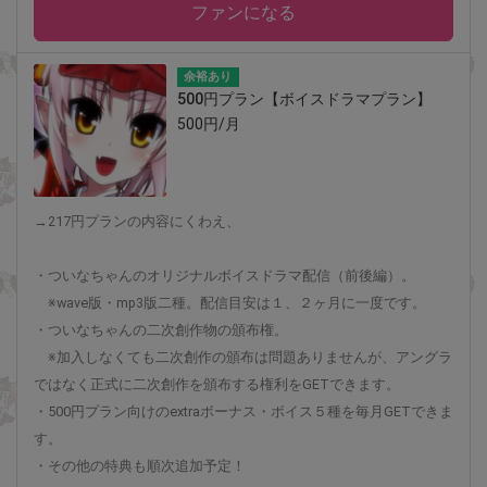
ファンになる
余裕あり
500円プラン【ボイスドラマプラン】
500円/月
→217円プランの内容にくわえ、
・ついなちゃんのオリジナルボイスドラマ配信（前後編）。
※wave版・mp3版二種。配信目安は１、２ヶ月に一度です。
・ついなちゃんの二次創作物の頒布権。
※加入しなくても二次創作の頒布は問題ありませんが、アングラ
ではなく正式に二次創作を頒布する権利をGETできます。
・500円プラン向けのextraボーナス・ボイス５種を毎月GETできま
す。
・その他の特典も順次追加予定！