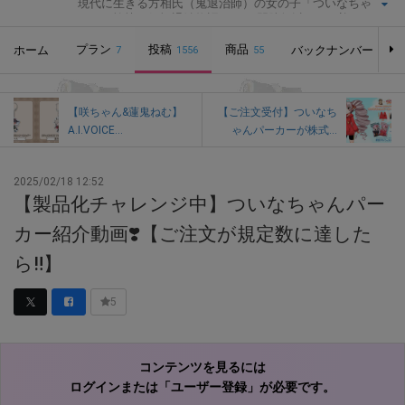
現代に生きる方相氏（鬼退治師）の女の子「ついなちゃ
ん」の愉快な妖怪退治物語。CVに門脇舞以さんを迎え、オ
リジナルボイスドラマを毎月配信中です！コースにより、
プラン
ボイスドラマに加え、フリートークコーナーや追加音源、
投稿
商品
ホーム
バックナンバー
7
1556
55
追加イラストなどなど、各種特典のダウンロードあり！※つ
いなちゃんは、静岡・紅冨台寺、奈良・吉祥草寺、栃木・
大前神社節分大祭・節分講社公認萌えキャラクターです。
【咲ちゃん&蓮鬼ねむ】
【ご注文受付】ついなち
A.I.VOICE...
ゃんパーカーが株式...
2025/02/18 12:52
【製品化チャレンジ中】ついなちゃんパー
カー紹介動画❣️【ご注文が規定数に達した
ら‼️】
5
コンテンツを見るには
ログインまたは「ユーザー登録」が必要です。