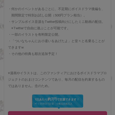
・何かのイベントがあるごとに、不定期にボイスドラマ後編を、
期間限定で特別お試し公開（500円プラン相当）。
・サンプルボイス音源をTwitter投稿向けにしたミニ動画の配信。
※Twitterで自由に遊ぶことが可能です。
・一部のイラストを有料限定公開。
・「ついなちゃんにお小遣いをあげたよ」と堂々と名乗ることが
できますw
・その他の特典も順次追加予定！
※漫画やイラストは、このファンティアにおけるボイスドラマプロ
ジェクトのおまけコンテンツであり、毎月の配信を約束するもの
ではありません。念のため。
約7円
1日あたり
で支援できます！
※1ヶ月30日で計算・小数点四捨五入