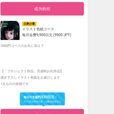
成为粉丝
仅剩少量
イラスト色紙コース
每月会费9,900日元 (9900 JPY)
3000円コースのお礼に加えて
【「プロジェクト作品」完成時お礼作品】
描き下ろしイラスト色紙をお届けします
1点ものの原画です
约330日元
每日可支援
！
※1个月为30天计算・小数点四舍五入