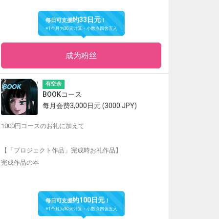
约33日元
每日可支援
！
※1个月为30天计算・小数点四舍五入
成为粉丝
有空余
BOOKコース
每月会费3,000日元 (3000 JPY)
1000円コースのお礼に加えて
【「プロジェクト作品」完成時お礼作品】
完成作品の本
约100日元
每日可支援
！
※1个月为30天计算・小数点四舍五入