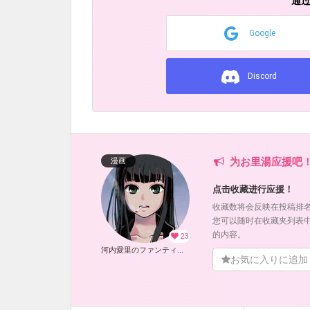
通
Google
Discord
为お里湯应援吧
漫画
点击收藏进行应援！
收藏数将会反映在投稿排
您可以随时在收藏夹列表
的内容。
23
河内愛里のファンティア (お里湯)
お気に入りに追加