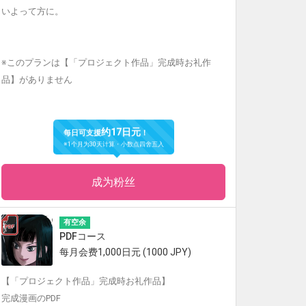
いよって方に。
※このプランは【「プロジェクト作品」完成時お礼作
品】がありません
约17日元
每日可支援
！
※1个月为30天计算・小数点四舍五入
成为粉丝
有空余
PDFコース
每月会费1,000日元 (1000 JPY)
【「プロジェクト作品」完成時お礼作品】
完成漫画のPDF