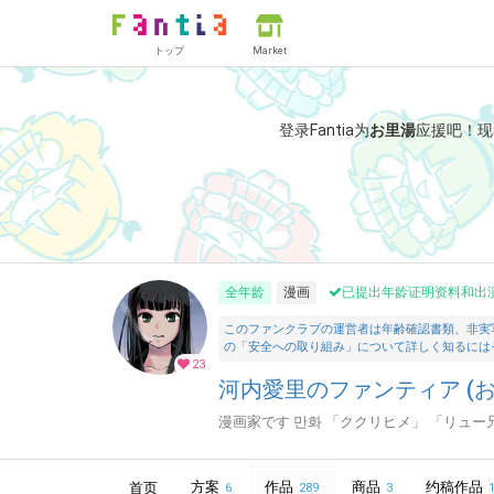
トップ
Market
登录Fantia为
お里湯
应援吧！
现
全年龄
漫画
已提出年龄证明资料和出
このファンクラブの運営者は年齢確認書類、非実
の「安全への取り組み」について詳しく知るには
23
河内愛里のファンティア (お
漫画家です 만화 「ククリヒメ」 「リュー
方案
作品
商品
约稿作品
首页
6
289
3