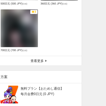
500日元 (500 JPY)
360日元 (360 JPY)
(
含税
)
(
含税
)
3
700日元 (700 JPY)
(
含税
)
查看更多
方案
無料プラン【おためし通信】
每月会费0日元 (0 JPY)