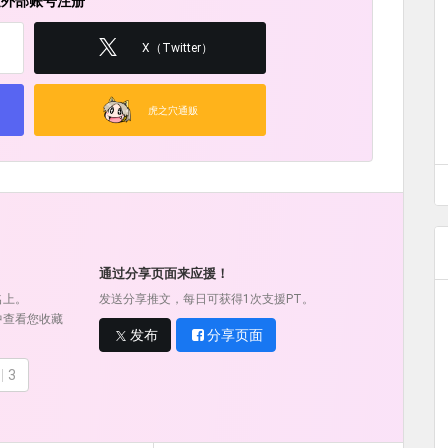
过外部账号注册
X（Twitter）
虎之穴通贩
！
通过分享页面来应援！
名上。
发送分享推文，每日可获得1次支援PT。
中查看您收藏
发布
分享页面
3