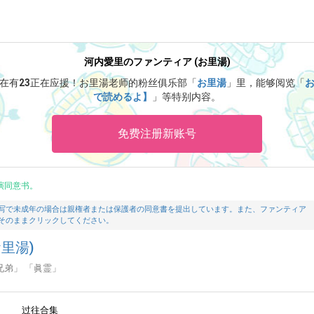
河内愛里のファンティア (お里湯)
在有
23
正在应援！
お里湯老师的粉丝俱乐部「
お里湯
」里，能够阅览「
お
で読めるよ】
」等特别内容。
免费注册新账号
演同意书。
写で未成年の場合は親権者または保護者の同意書を提出しています。また、ファンティア
そのままクリックしてください。
里湯)
兄弟」 「眞霊」
过往合集
1