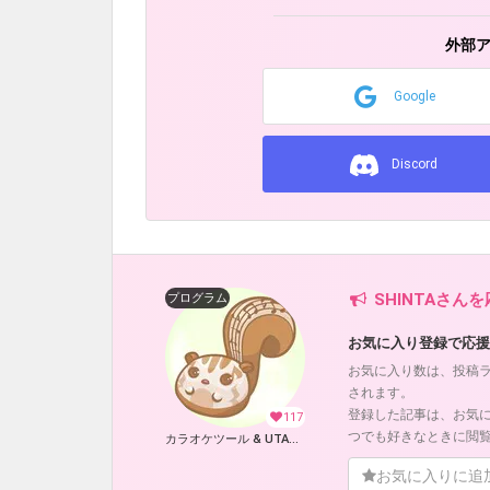
外部
Google
Discord
SHINTAさん
プログラム
お気に入り登録で応援
お気に入り数は、投稿
されます。
登録した記事は、お気
117
つでも好きなときに閲
カラオケツール & UTAU 支援ツール (SHINTA)
お気に入りに追