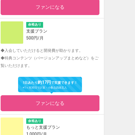
ファンになる
余裕あり
支援プラン
500円/月
◆入会していただけると開発費が助かります。
◆特典コンテンツ（バージョンアップまとめなど）をご
覧いただけます。
約17円
1日あたり
で支援できます！
※1ヶ月30日で計算・小数点四捨五入
ファンになる
余裕あり
もっと支援プラン
1,000円/月