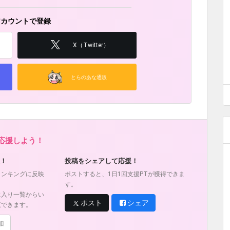
アカウントで登録
X（Twitter）
とらのあな通販
を応援しよう！
！
投稿をシェアして応援！
ランキングに反映
ポストすると、1日1回支援PTが獲得できま
す。
に入り一覧からい
ポスト
シェア
覧できます。
加