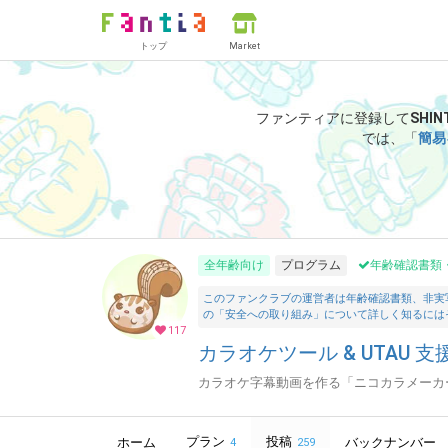
トップ
Market
ファンティアに登録して
SHI
では、「
簡易
全年齢向け
プログラム
年齢確認書類
このファンクラブの運営者は年齢確認書類、非実
の「安全への取り組み」について詳しく知るには
117
カラオケツール & UTAU 支援
カラオケ字幕動画を作る「ニコカラメーカー
プラン
投稿
ホーム
バックナンバー
4
259