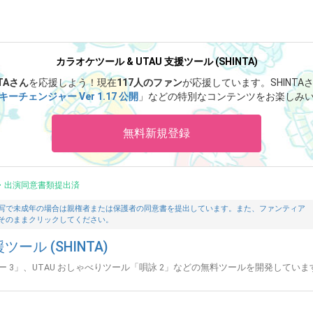
カラオケツール & UTAU 支援ツール (SHINTA)
NTAさん
を応援しよう！
現在
117人のファン
が応援しています。
SHINT
キーチェンジャー Ver 1.17 公開
」などの特別なコンテンツをお楽しみ
無料新規登録
・出演同意書類提出済
写で未成年の場合は親権者または保護者の同意書を提出しています。また、ファンティア
そのままクリックしてください。
ツール (SHINTA)
 3」、UTAU おしゃべりツール「唄詠 2」などの無料ツールを開発していま