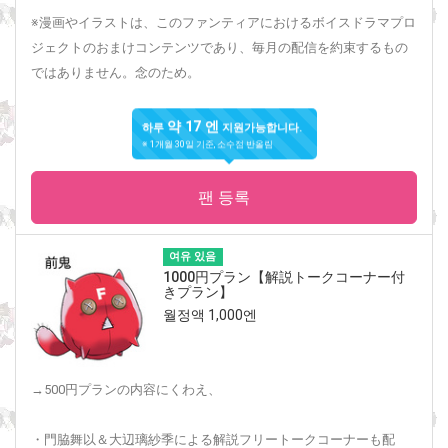
※漫画やイラストは、このファンティアにおけるボイスドラマプロ
ジェクトのおまけコンテンツであり、毎月の配信を約束するもの
ではありません。念のため。
약 17 엔
하루
지원가능합니다.
※ 1개월 30일 기준, 소수점 반올림
팬 등록
여유 있음
1000円プラン【解説トークコーナー付
きプラン】
월정액 1,000엔
→500円プランの内容にくわえ、
・門脇舞以＆大辺璃紗季による解説フリートークコーナーも配