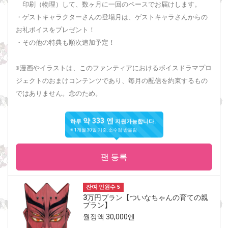
印刷（物理）して、数ヶ月に一回のペースでお届けします。
・ゲストキャラクターさんの登場月は、ゲストキャラさんからの
お礼ボイスをプレゼント！
・その他の特典も順次追加予定！
※漫画やイラストは、このファンティアにおけるボイスドラマプロ
ジェクトのおまけコンテンツであり、毎月の配信を約束するもの
ではありません。念のため。
약 333 엔
하루
지원가능합니다.
※ 1개월 30일 기준, 소수점 반올림
팬 등록
잔여 인원수 5
3万円プラン【ついなちゃんの育ての親
プラン】
월정액 30,000엔