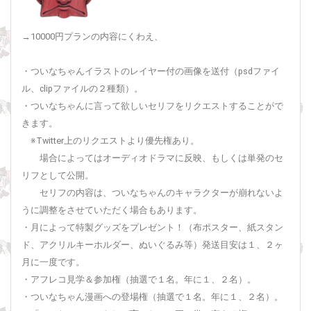
→10000円プランの内容にくわえ、
・ついなちゃんイラストのレイヤー付の画像を送付（psdファイ
ル、clipファイルの２種類）。
・ついなちゃんに言って欲しいセリフをリクエストすることがで
きます。
※Twitter上のリクエストより優先権あり。
場合によってはオーディオドラマに反映、もしくは単発のセ
リフとして公開。
セリフの内容は、ついなちゃんのキャラクターが崩れないよ
うに調整をさせていただく場合もあります。
・月によって特製グッズをプレゼント！（布ポスター、紙スタン
ド、アクリルキーホルダー、ぬいぐるみ等）発送目安は１、２ヶ
月に一度です。
・アフレコ見学＆参加権（抽選で１名。年に１、２名）。
・ついなちゃん漫画への登場権（抽選で１名。年に１、２名）。