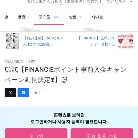
現代に生きる方相氏（鬼退治師）の女の子「ついなちゃ
ん」の愉快な妖怪退治物語。CVに門脇舞以さんを迎え、オ
リジナルボイスドラマを毎月配信中です！コースにより、
플랜
ボイスドラマに加え、フリートークコーナーや追加音源、
포스팅
상품
홈
지난호
7
1557
55
追加イラストなどなど、各種特典のダウンロードあり！※つ
いなちゃんは、静岡・紅冨台寺、奈良・吉祥草寺、栃木・
大前神社節分大祭・節分講社公認萌えキャラクターです。
【好評連載】ついなちゃ
【FiNANCiE】琉球アス
ん4コマ 第28回...
ティーダ様と...
2024/05/21 12:57
ξ😊ξ【FiNANCiEポイント事前入金キャン
ペーン延長決定❣️】👹
4
콘텐츠를 보려면
로그인하거나 사용자 등록이 필요합니다.
로그인
무료 회원 가입