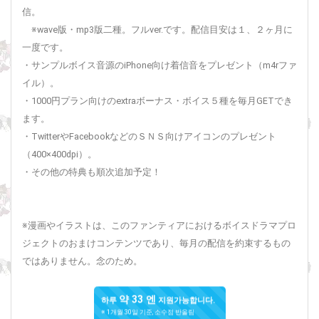
信。
※wave版・mp3版二種。フルver.です。配信目安は１、２ヶ月に
一度です。
・サンプルボイス音源のiPhone向け着信音をプレゼント（m4rファ
イル）。
・1000円プラン向けのextraボーナス・ボイス５種を毎月GETでき
ます。
・TwitterやFacebookなどのＳＮＳ向けアイコンのプレゼント
（400×400dpi）。
・その他の特典も順次追加予定！
※漫画やイラストは、このファンティアにおけるボイスドラマプロ
ジェクトのおまけコンテンツであり、毎月の配信を約束するもの
ではありません。念のため。
약 33 엔
하루
지원가능합니다.
※ 1개월 30일 기준, 소수점 반올림