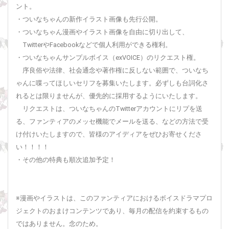
ント。
・ついなちゃんの新作イラスト画像も先行公開。
・ついなちゃん漫画やイラスト画像を自由に切り出して、
TwitterやFacebookなどで個人利用ができる権利。
・ついなちゃんサンプルボイス（exVOICE）のリクエスト権。
序良俗や法律、社会通念や著作権に反しない範囲で、ついなち
ゃんに喋ってほしいセリフを募集いたします。必ずしも台詞化さ
れるとは限りませんが、優先的に採用するようにいたします。
リクエストは、ついなちゃんのTwitterアカウントにリプを送
る、ファンティアのメッセ機能でメールを送る、などの方法で受
け付けいたしますので、皆様のアイディアをぜひお寄せくださ
い！！！！
・その他の特典も順次追加予定！
※漫画やイラストは、このファンティアにおけるボイスドラマプロ
ジェクトのおまけコンテンツであり、毎月の配信を約束するもの
ではありません。念のため。