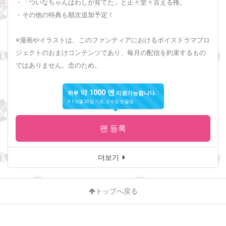
・「ついなちゃんはわしが育てた」と正々堂々言える権。
・その他の特典も順次追加予定！
※漫画やイラストは、このファンティアにおけるボイスドラマプロ
ジェクトのおまけコンテンツであり、毎月の配信を約束するもの
ではありません。念のため。
약 1000 엔
하루
지원가능합니다.
※ 1개월 30일 기준, 소수점 반올림
팬 등록
더보기
トップへ戻る