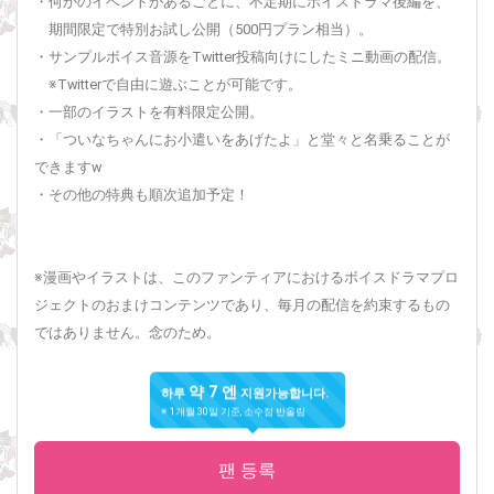
・何かのイベントがあるごとに、不定期にボイスドラマ後編を、
期間限定で特別お試し公開（500円プラン相当）。
・サンプルボイス音源をTwitter投稿向けにしたミニ動画の配信。
※Twitterで自由に遊ぶことが可能です。
・一部のイラストを有料限定公開。
・「ついなちゃんにお小遣いをあげたよ」と堂々と名乗ることが
できますw
・その他の特典も順次追加予定！
※漫画やイラストは、このファンティアにおけるボイスドラマプロ
ジェクトのおまけコンテンツであり、毎月の配信を約束するもの
ではありません。念のため。
약 7 엔
하루
지원가능합니다.
※ 1개월 30일 기준, 소수점 반올림
팬 등록