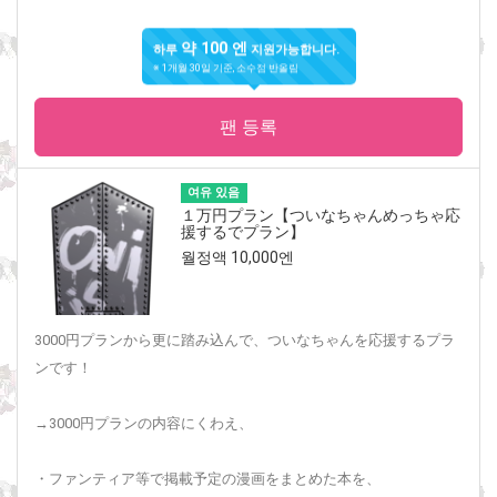
약 100 엔
하루
지원가능합니다.
※ 1개월 30일 기준, 소수점 반올림
팬 등록
여유 있음
１万円プラン【ついなちゃんめっちゃ応
援するでプラン】
월정액 10,000엔
3000円プランから更に踏み込んで、ついなちゃんを応援するプラ
ンです！
→3000円プランの内容にくわえ、
・ファンティア等で掲載予定の漫画をまとめた本を、