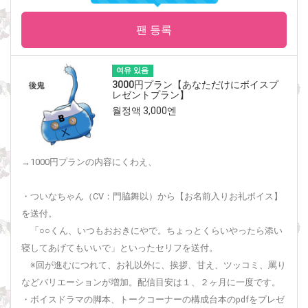
팬 등록
여유 있음
3000円プラン【あなただけにボイスプ
レゼントプラン】
월정액 3,000엔
→1000円プランの内容にくわえ、
・ついなちゃん（CV：門脇舞以）から【お名前入りお礼ボイス】
を送付。
「○○くん、いつもおおきにやで。ちょっとくらいやったら添い
寝してあげてもいいで」といったセリフを送付。
※回が進むにつれて、お礼以外に、挨拶、甘え、ツッコミ、罵り
などバリエーションが増加。配信目安は１、２ヶ月に一度です。
・ボイスドラマの脚本、トークコーナーの構成台本のpdfをプレゼ