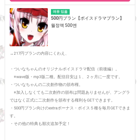
여유 있음
500円プラン【ボイスドラマプラン】
월정액 500엔
→217円プランの内容にくわえ、
・ついなちゃんのオリジナルボイスドラマ配信（前後編）。
※wave版・mp3版二種。配信目安は１、２ヶ月に一度です。
・ついなちゃんの二次創作物の頒布権。
※加入しなくても二次創作の頒布は問題ありませんが、アングラ
ではなく正式に二次創作を頒布する権利をGETできます。
・500円プラン向けのextraボーナス・ボイス５種を毎月GETできま
す。
・その他の特典も順次追加予定！