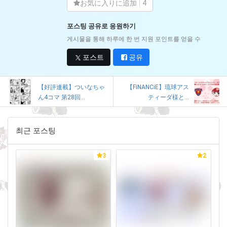
お気に入りに追加
4
포스팅 공유로 응원하기
게시물을 통해 하루에 한 번 지원 포인트를 얻을 수
포스트
공유
【好評連載】ついなちゃ
【FiNANCiE】琉球アス
ん4コマ 第28回...
ティーダ様と...
최근 포스팅
3
2