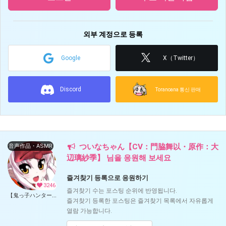
외부 계정으로 등록
Google
X（Twitter）
Discord
Toranoana 통신 판매
ついなちゃん【CV：門脇舞以・原作：大
音声作品・ASMR
辺璃紗季】 님을 응원해 보세요
즐겨찾기 등록으로 응원하기
3246
즐겨찾기 수는 포스팅 순위에 반영됩니다.
【鬼っ子ハンターついなちゃん】（CV：門脇舞以）プロジェクト！ (ついなちゃん【CV：門脇舞以・原作：大辺璃紗季】)
즐겨찾기 등록한 포스팅은 즐겨찾기 목록에서 자유롭게
열람 가능합니다.