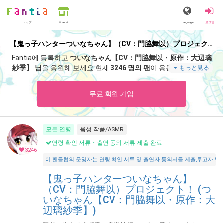
トップ
Language
로그인
Market
【鬼っ子ハンターついなちゃん】（CV：門脇舞以）プロジェクト！ (ついなちゃん【CV：門脇舞以・原作：大辺璃紗季】)
Fantia에 등록하고
ついなちゃん【CV：門脇舞以・原作：大辺璃
紗季】 님
을 응원해 보세요.
현재
3246 명의 팬
이 응원 중입니다.
つ
もっと見る
いなちゃん【CV：門脇舞以・原作：大辺璃紗季】 팬클럽 「
つい
なちゃん【CV：門脇舞以・原作：大辺璃紗季】
」 에서는 「
【秋
무료 회원 가입
季限定】切り絵ついなちゃん御朱印（秋）🌟授与開始❣️【紅冨台
寺様】
」 등 스페셜 콘텐츠를 즐기실 수 있습니다.
모든 연령
음성 작품/ASMR
연령 확인 서류・출연 동의 서류 제출 완료
3246
이 팬틀럽의 운영자는 연령 확인 서류 및 출연자 동의서를 제출,투고자 및 출연자가 18
【鬼っ子ハンターついなちゃん】
（CV：門脇舞以）プロジェクト！ (つ
いなちゃん【CV：門脇舞以・原作：大
辺璃紗季】)