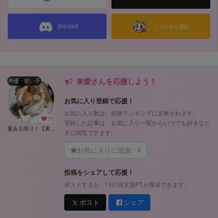
Discord
とらのあな通販
東愛さんを応援しよう！
声優・歌い手
お気に入り登録で応援！
お気に入り数は、投稿ランキングに反映されます。
71
登録した記事は、お気に入り一覧からいつでも好きなと
愛ある限り！【東愛】 (東愛)
きに閲覧できます。
お気に入りに追加
4
投稿をシェアして応援！
ポストすると、1日1回支援PTが獲得できます。
ポスト
シェア