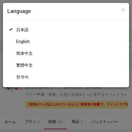
×
Language
トップ
Language
ログイン
Market
愛ある限り！【東愛】 (東愛)
日本語
ファンティアに登録して
東愛さん
を応援しよう！
現在
71人のファ
ン
が応援しています。
東愛さんのファンクラブ「
東愛
」では、
もっと見る
English
「
明日は
」などの特別なコンテンツをお楽しみいただけます。
简体中文
無料新規登録
繁體中文
한국어
全年齢向け
声優・歌い手
愛ある限り！【東愛】 (東愛)
71
フリー声優「東愛」を熱く応援&そっと見守るファンクラ
ブ
【更新が1ヶ月以上されていません】審査等の影響で、ファンクラブ運
プラン
投稿
商品
ホーム
バックナンバー
2
269
8