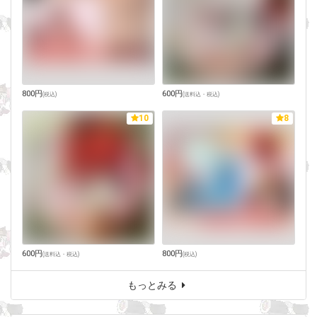
800円
600円
(
税込
)
(
送料込・税込
)
10
8
600円
800円
(
送料込・税込
)
(
税込
)
もっとみる