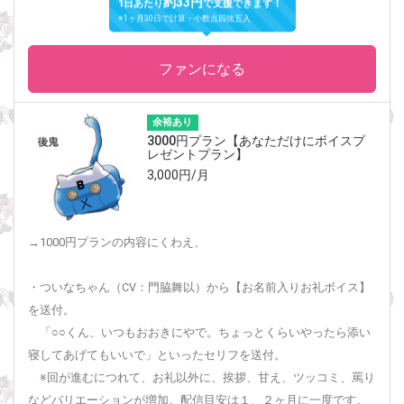
約33円
1日あたり
で支援できます！
※1ヶ月30日で計算・小数点四捨五入
ファンになる
余裕あり
3000円プラン【あなただけにボイスプ
レゼントプラン】
3,000円/月
→1000円プランの内容にくわえ、
・ついなちゃん（CV：門脇舞以）から【お名前入りお礼ボイス】
を送付。
「○○くん、いつもおおきにやで。ちょっとくらいやったら添い
寝してあげてもいいで」といったセリフを送付。
※回が進むにつれて、お礼以外に、挨拶、甘え、ツッコミ、罵り
などバリエーションが増加。配信目安は１、２ヶ月に一度です。