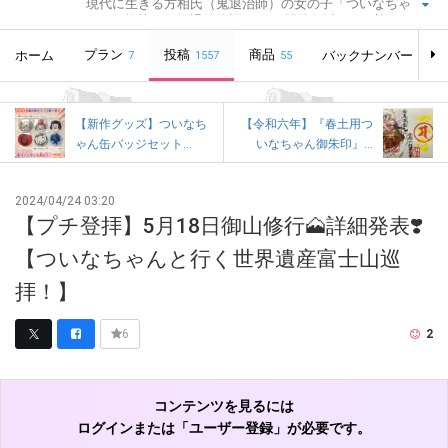
現代に生きる方相氏（鬼退治師）の女の子「ついなちゃ
ん」の愉快な妖怪退治物語。CVに門脇舞以さんを迎え、オ
リジナルボイスドラマを毎月配信中です！コースにより、
プラン
ボイスドラマに加え、フリートークコーナーや追加音源、
投稿
商品
ホーム
バックナンバー
7
1557
55
追加イラストなどなど、各種特典のダウンロードあり！※つ
いなちゃんは、静岡・紅冨台寺、奈良・吉祥草寺、栃木・
大前神社節分大祭・節分講社公認萌えキャラクターです。
【新作グッズ】ついなち
【令和六年】『春土用つ
ゃん缶バッジセット...
いなちゃん御朱印』...
2024/04/24 03:20
【プチ登拝】5月18日御山修行🗻詳細発表❣️
【ついなちゃんと行く世界遺産富士山巡
拝！】
2
6
コンテンツを見るには
ログインまたは「ユーザー登録」が必要です。