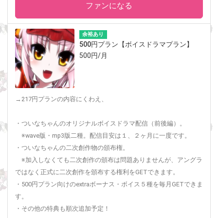
ファンになる
余裕あり
500円プラン【ボイスドラマプラン】
500円/月
→217円プランの内容にくわえ、
・ついなちゃんのオリジナルボイスドラマ配信（前後編）。
※wave版・mp3版二種。配信目安は１、２ヶ月に一度です。
・ついなちゃんの二次創作物の頒布権。
※加入しなくても二次創作の頒布は問題ありませんが、アングラ
ではなく正式に二次創作を頒布する権利をGETできます。
・500円プラン向けのextraボーナス・ボイス５種を毎月GETできま
す。
・その他の特典も順次追加予定！