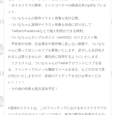
・ボイスドラマの脚本、トークコーナーの構成台本のpdfをプレゼ
ント。
・ついなちゃんの新作イラスト画像も先行公開。
・ついなちゃん漫画やイラスト画像を自由に切り出して、
TwitterやFacebookなどで個人利用ができる権利。
・ついなちゃんサンプルボイス（exVOICE）のリクエスト権。
序良俗や法律、社会通念や著作権に反しない範囲で、ついなち
ゃんに喋ってほしいセリフを募集いたします。必ずしも台詞化さ
れるとは限りませんが、優先的に採用するようにいたします。
リクエストは、ついなちゃんのTwitterアカウントにリプを送
る、ファンティアのメッセ機能でメールを送る、などの方法で受
け付けいたしますので、皆様のアイディアをぜひお寄せくださ
い！！！！
・その他の特典も順次追加予定！
※漫画やイラストは、このファンティアにおけるボイスドラマプロ
ジェクトのおまけコンテンツであり、毎月の配信を約束するもの