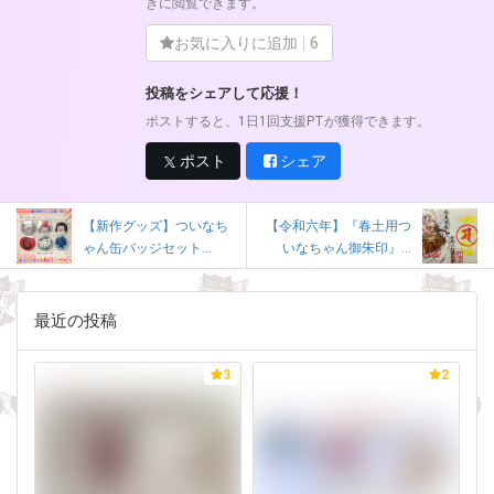
きに閲覧できます。
お気に入りに追加
6
投稿をシェアして応援！
ポストすると、1日1回支援PTが獲得できます。
ポスト
シェア
【新作グッズ】ついなち
【令和六年】『春土用つ
ゃん缶バッジセット...
いなちゃん御朱印』...
最近の投稿
3
2