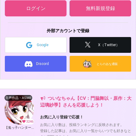
ログイン
無料新規登録
外部アカウントで登録
Google
X（Twitter）
Discord
とらのあな通販
ついなちゃん【CV：門脇舞以・原作：大
音声作品・ASMR
辺璃紗季】さんを応援しよう！
お気に入り登録で応援！
3246
お気に入り数は、投稿ランキングに反映されます。
【鬼っ子ハンターついなちゃん】（CV：門脇舞以）プロジェクト！ (ついなちゃん【CV：門脇舞以・原作：大辺璃紗季】)
登録した記事は、お気に入り一覧からいつでも好きなと