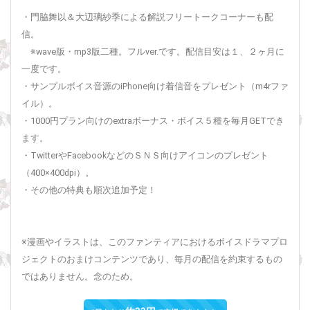
・門脇舞以＆大辺璃紗季による解説フリートークコーナーも配
信。
※wave版・mp3版二種。フルver.です。配信目安は１、２ヶ月に
一度です。
・サンプルボイス音源のiPhone向け着信音をプレゼント（m4rファ
イル）。
・1000円プラン向けのextraボーナス・ボイス５種を毎月GETでき
ます。
・TwitterやFacebookなどのＳＮＳ向けアイコンのプレゼント
（400×400dpi）。
・その他の特典も順次追加予定！
※漫画やイラストは、このファンティアにおけるボイスドラマプロ
ジェクトのおまけコンテンツであり、毎月の配信を約束するもの
ではありません。念のため。