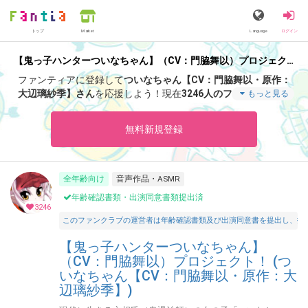
トップ
Language
ログイン
Market
【鬼っ子ハンターついなちゃん】（CV：門脇舞以）プロジェクト！ (ついなちゃん【CV：門脇舞以・原作：大辺璃紗季】)
ファンティアに登録して
ついなちゃん【CV：門脇舞以・原作：
大辺璃紗季】さん
を応援しよう！
現在
3246人のファン
が応援し
もっと見る
ています。
ついなちゃん【CV：門脇舞以・原作：大辺璃紗季】
さんのファンクラブ「
ついなちゃん【CV：門脇舞以・原作：大
無料新規登録
辺璃紗季】
」では、「
【秋季限定】切り絵ついなちゃん御朱印
（秋）🌟授与開始❣️【紅冨台寺様】
」などの特別なコンテンツを
お楽しみいただけます。
全年齢向け
音声作品・ASMR
年齢確認書類・出演同意書類提出済
3246
このファンクラブの運営者は年齢確認書類及び出演同意書を提出し、投
【鬼っ子ハンターついなちゃん】
（CV：門脇舞以）プロジェクト！ (つ
いなちゃん【CV：門脇舞以・原作：大
辺璃紗季】)