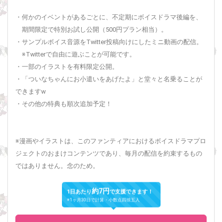
・何かのイベントがあるごとに、不定期にボイスドラマ後編を、
期間限定で特別お試し公開（500円プラン相当）。
・サンプルボイス音源をTwitter投稿向けにしたミニ動画の配信。
※Twitterで自由に遊ぶことが可能です。
・一部のイラストを有料限定公開。
・「ついなちゃんにお小遣いをあげたよ」と堂々と名乗ることが
できますw
・その他の特典も順次追加予定！
※漫画やイラストは、このファンティアにおけるボイスドラマプロ
ジェクトのおまけコンテンツであり、毎月の配信を約束するもの
ではありません。念のため。
約7円
1日あたり
で支援できます！
※1ヶ月30日で計算・小数点四捨五入