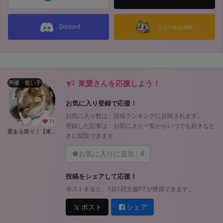
Discord
とらのあな通販
東愛さんを応援しよう！
声優・歌い手
お気に入り登録で応援！
お気に入り数は、投稿ランキングに反映されます。
71
登録した記事は、お気に入り一覧からいつでも好きなと
愛ある限り！【東愛】 (東愛)
きに閲覧できます。
お気に入りに追加
4
投稿をシェアして応援！
ポストすると、1日1回支援PTが獲得できます。
ポスト
シェア