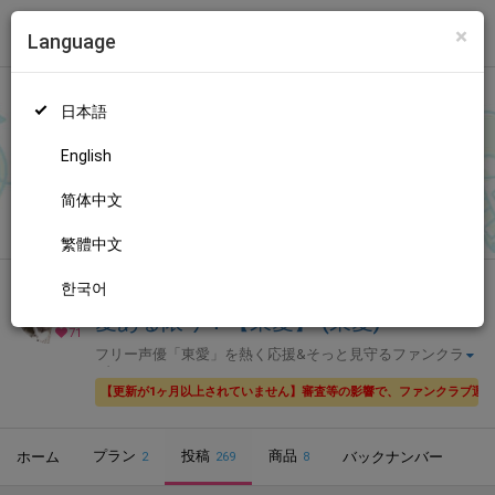
×
Language
トップ
Language
ログイン
Market
愛ある限り！【東愛】 (東愛)
日本語
ファンティアに登録して
東愛さん
を応援しよう！
現在
71人のファ
ン
が応援しています。
東愛さんのファンクラブ「
東愛
」では、
もっと見る
English
「
明日は
」などの特別なコンテンツをお楽しみいただけます。
简体中文
無料新規登録
繁體中文
한국어
全年齢向け
声優・歌い手
愛ある限り！【東愛】 (東愛)
71
フリー声優「東愛」を熱く応援&そっと見守るファンクラ
ブ
【更新が1ヶ月以上されていません】審査等の影響で、ファンクラブ運
プラン
投稿
商品
ホーム
バックナンバー
2
269
8