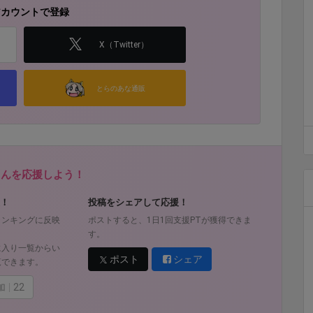
アカウントで登録
X（Twitter）
とらのあな通販
fさんを応援しよう！
！
投稿をシェアして応援！
ランキングに反映
ポストすると、1日1回支援PTが獲得できま
す。
に入り一覧からい
ポスト
シェア
覧できます。
加
22