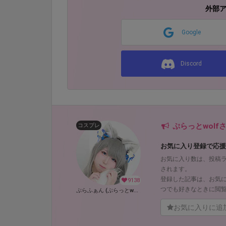
外部
Google
Discord
ぷらっとwol
コスプレ
お気に入り登録で応援
お気に入り数は、投稿
されます。
登録した記事は、お気
9138
つでも好きなときに閲
ぷらふぁん (ぷらっとwolf)
お気に入りに追