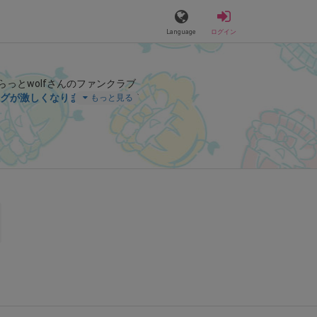
Language
ログイン
らっとwolfさんのファンクラブ
グが激しくなりまた🫣💓
」など
もっと見る