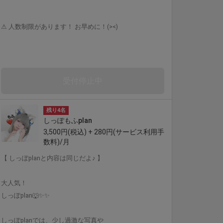
⚠︎ 人数制限があります！ お早めに！(><)
受付停止中
残り4名
しっぽもふplan
3,500円(税込) + 280円(サービス利用手
数料)/月
【 しっぽplanと内容は同じだよ♪ 】
大人気！
しっぽplan🐺✨✨
しっぽplanでは、少し過激な写真や