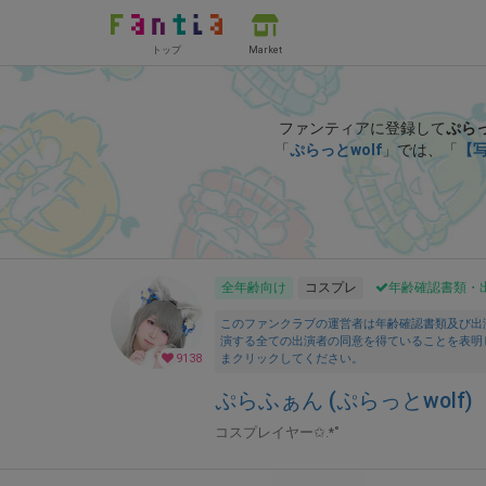
トップ
Market
ファンティアに登録して
ぷらっ
「
ぷらっとwolf
」では、「
【写
全年齢向け
コスプレ
年齢確認書類・
このファンクラブの運営者は年齢確認書類及び出
演する全ての出演者の同意を得ていることを表明
9138
まクリックしてください。
ぷらふぁん (ぷらっとwolf)
コスプレイヤー✩.*˚