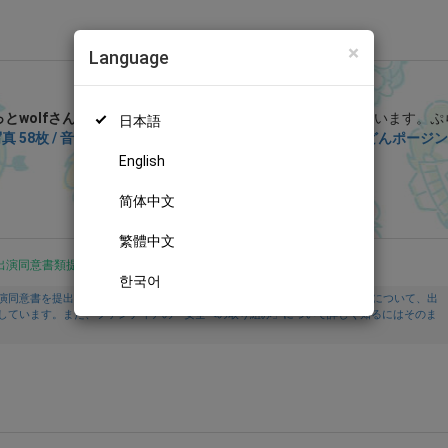
×
Language
ぷらふぁん (ぷらっとwolf)
とwolfさん
を応援しよう！
現在
9138人のファン
が応援しています。
ぷ
日本語
真 58枚 / 音声付き動画1ぷん43秒】一緒に遊んでたらどんどんポージン
の特別なコンテンツをお楽しみいただけます。
English
無料新規登録
简体中文
繁體中文
出演同意書類提出済
한국어
演同意書を提出し、投稿者及び出演者が18歳以上であること、撮影及び投稿について、出
しています。また、ファンティアの「安全への取り組み」について詳しく知るにはそのま