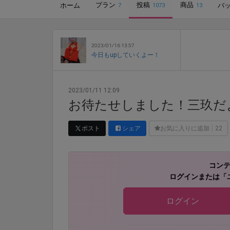
プラン
投稿
商品
ホーム
バ
7
1073
13
2023/01/16 13:57
今日もupしていくよー！
2023/01/11 12:09
お待たせしました！三玖だ
ポスト
シェア
お気に入りに追加
22
コン
ログインまたは「
ログイン