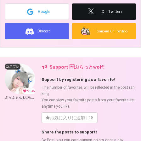
Google
X（Twitter）
Discord
Toranoana Online Shop
Support ぷらっとwolf!
コスプレ
Support by registering as a favorite!
The number of favorites will be reflected in the post ran
9136
king.
ぷらふぁん (ぷらっとwolf)
You can view your favorite posts from your favorite list
anytime you like.
お気に入りに追加
18
Share the posts to support!
By Post, you can earn support points once a day.