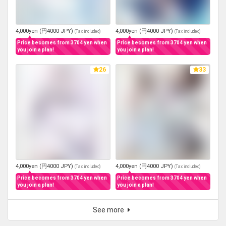
4,000yen (円4000 JPY)
4,000yen (円4000 JPY)
(
Tax included
)
(
Tax included
)
Price becomes from 3704 yen when
Price becomes from 3704 yen when
you join a plan!
you join a plan!
26
33
4,000yen (円4000 JPY)
4,000yen (円4000 JPY)
(
Tax included
)
(
Tax included
)
Price becomes from 3704 yen when
Price becomes from 3704 yen when
you join a plan!
you join a plan!
See more