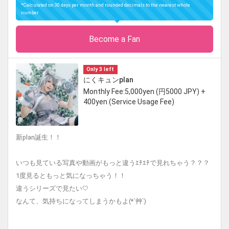
*Calculated on 30 days per month and rounded decimals to the nearest whole
number
Become a Fan
Only 3 left
にくキュンplan
Monthly Fee:5,000yen (円5000 JPY) +
400yen (Service Usage Fee)
新plan誕生！！
いつも見ている写真や動画がもっと違うｴﾁｴﾁで見れちゃう？？？
1度見るともっと気になっちゃう！！
違うシリーズで見たい🤍
なんて、気持ちになってしまうかもよ(*´艸`)