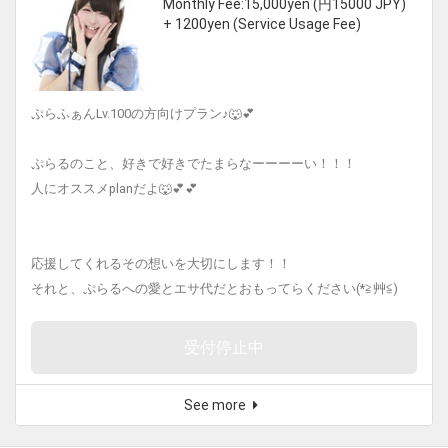
Monthly Fee:15,000yen (円15000 JPY)
+ 1200yen (Service Usage Fee)
ぷらふぁんLv.100の方向けプラン♪🐺💕
ぷらるのこと、好きで好きでたまらなーーーーい！！！
人にオススメplanだよ🐺💕💕
応援してくれるその想いを大切にします！！
それと、ぷらるへの愛とエサ代だとおもってらください(*≧艸≦)
受付停止中
See more