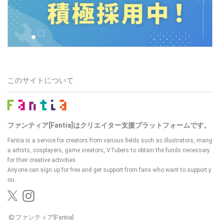
このサイトについて
ファンティア[Fantia]はクリエイター支援プラットフォームです。
Fantia is a service for creators from various fields such as illustrators, mang
a artists, cosplayers, game creators, VTubers
to obtain the funds necessary
for their creative activities.
Anyone can sign up for free and get support from fans who want to support y
ou.
ファンティア[Fantia]