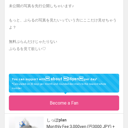
未公開の写真を先行公開しちゃいます♪
もっと、ぷらるの写真を見たいっていう方にここだけ見せちゃう
よ？
無料ぷらんだけじゃたりない
ぷらるを見て欲しい♡
 about 36yen
You can support with
per day!
*Calculated on 30 days per month and rounded decimals to the nearest whole
number
Become a Fan
しっぽplan
Monthly Fee:3,000yen (円3000 JPY) +