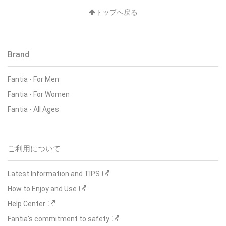
トップへ戻る
Brand
Fantia
-
For Men
Fantia
-
For Women
Fantia
-
All Ages
ご利用について
Latest Information and TIPS
How to Enjoy and Use
Help Center
Fantia's commitment to safety