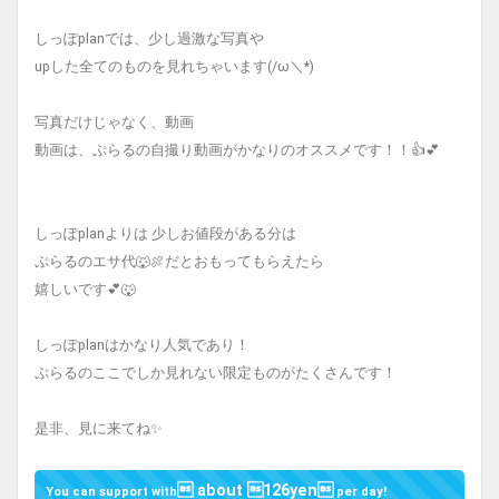
しっぽplanでは、少し過激な写真や
upした全てのものを見れちゃいます(/ω＼*)
写真だけじゃなく、動画
動画は、ぷらるの自撮り動画がかなりのオススメです！！👍💕
しっぽplanよりは 少しお値段がある分は
ぷらるのエサ代🐺🍖だとおもってもらえたら
嬉しいです💕🐺
しっぽplanはかなり人気であり！
ぷらるのここでしか見れない限定ものがたくさんです！
是非、見に来てね✨
 about 126yen
You can support with
per day!