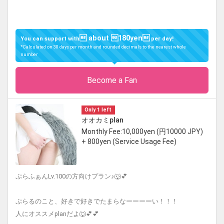
 about 180yen
You can support with
per day!
*Calculated on 30 days per month and rounded decimals to the nearest whole
number
Become a Fan
Only 1 left
オオカミplan
Monthly Fee:10,000yen (円10000 JPY)
+ 800yen (Service Usage Fee)
ぷらふぁんLv.100の方向けプラン♪🐺💕
ぷらるのこと、好きで好きでたまらなーーーーい！！！
人にオススメplanだよ🐺💕💕