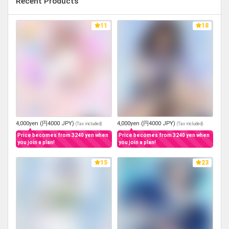
Recent Products
11
18
4,000yen (円4000 JPY)
4,000yen (円4000 JPY)
(
Tax included
)
(
Tax included
)
Price becomes from 3240 yen when
Price becomes from 3240 yen when
you join a plan!
you join a plan!
15
23