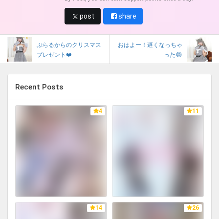
post
share
ぷらるからのクリスマス
おはよー！遅くなっちゃ
プレゼント❤️
った😂
Recent Posts
4
11
14
26