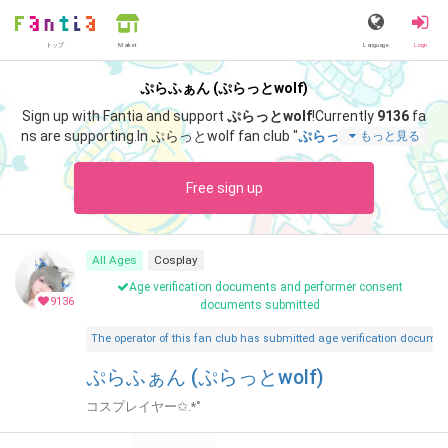
トップ
Language
Login
Market
ぷらふぁん (ぷらっとwolf)
Sign up with Fantia and support
ぷらっとwolf
!
Currently
9136
fa
ns are supporting.
In ぷらっとwolf fan club "
ぷらっとwolf
", you c
もっと見る
an enjoy special content such as "
【写真 58枚 / 音声付き動画1
ぷん43秒】一緒に遊んでたらどんどんポージングが激しくなりま
Free sign up
た🫣💓
".
All Ages
Cosplay
Age verification documents and performer consent
9136
documents submitted
The operator of this fan club has submitted age verification document
ぷらふぁん (ぷらっとwolf)
コスプレイヤー✩.*˚