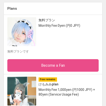
Plans
無料プラン
Monthly Fee:0yen (円0 JPY)
無料プランです
Become a Fan
Few remains
けもみみplan
Monthly Fee:1,000yen (円1000 JPY) +
80yen (Service Usage Fee)