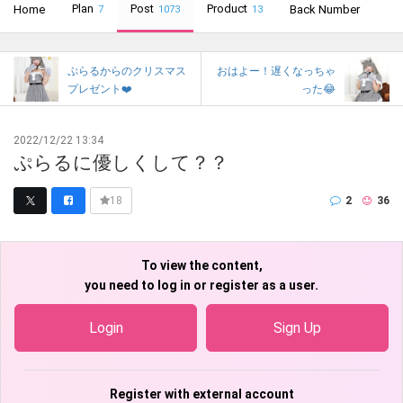
Plan
Post
Product
Home
Back Number
7
1073
13
ぷらるからのクリスマス
おはよー！遅くなっちゃ
プレゼント❤️
った😂
2022/12/22 13:34
ぷらるに優しくして？？
2
36
18
To view the content,
you need to log in or register as a user.
Login
Sign Up
Register with external account