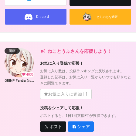
Discord
とらのあな通販
ねことうふさんを応援しよう！
漫画
お気に入り登録で応援！
お気に入り数は、投稿ランキングに反映されます。
4036
登録した記事は、お気に入り一覧からいつでも好きなと
GRINP Fantia (ねことうふ)
きに閲覧できます。
お気に入りに追加
1
投稿をシェアして応援！
ポストすると、1日1回支援PTが獲得できます。
ポスト
シェア