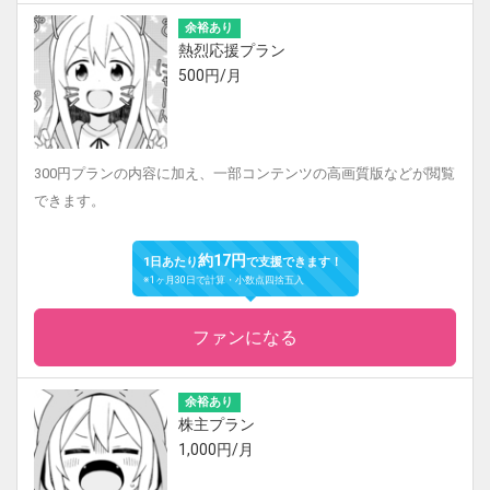
余裕あり
熱烈応援プラン
500円/月
300円プランの内容に加え、一部コンテンツの高画質版などが閲覧
できます。
約17円
1日あたり
で支援できます！
※1ヶ月30日で計算・小数点四捨五入
ファンになる
余裕あり
株主プラン
1,000円/月