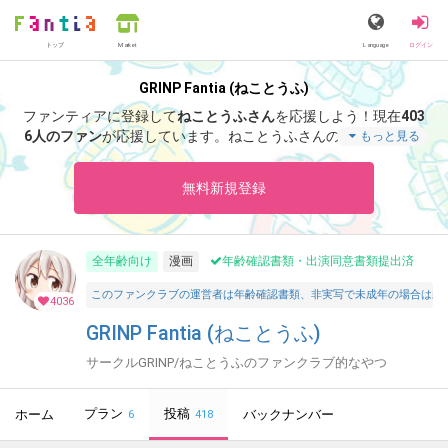
トップ
Language
ログイン
Market
GRINP Fantia (ねことうふ)
ファンティアに登録して
ねことうふさん
を応援しよう！
現在
403
6人のファン
が応援しています。
ねことうふさんのファンクラブ
もっと見る
「
ねことうふ
」では、「
オマケイラスト（114話用）
」などの特
別なコンテンツをお楽しみいただけます。
無料新規登録
全年齢向け
漫画
年齢確認書類・出演同意書類提出済
このファンクラブの運営者は年齢確認書類、非実写で未成年の場合は親
4036
GRINP Fantia (ねことうふ)
サークルGRINP/ねことうふのファンクラブ的なやつ
プラン
投稿
ホーム
バックナンバー
6
418