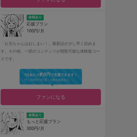
余裕あり
応援プラン
100円/月
「お兄ちゃんはおしまい！」最新話が少し早く読めま
す。その他、一部のコンテンツが閲覧可能な体験版コー
スです。
約3円
1日あたり
で支援できます！
※1ヶ月30日で計算・小数点四捨五入
ファンになる
余裕あり
もっと応援プラン
300円/月