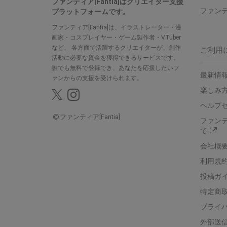
ファンティア[Fantia]はクリエイター支援
ファン
プラットフォームです。
ファンティア[Fantia]は、イラストレーター・漫
画家・コスプレイヤー・ゲーム製作者・VTuber
など、
各方面で活躍するクリエイターが、創作
ご利用
活動に必要な資金を獲得できるサービスです。
誰でも無料で登録でき、あなたを応援したいフ
最新情報
ァンからの支援を受けられます。
楽しみ
ヘルプ
ファンティア[Fantia]
ファン
て
会社概
利用規
投稿ガ
特定商
プライ
外部送