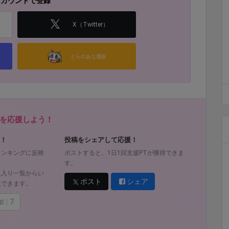
アカウントで登録
X（Twitter）
とらのあな通販
を応援しよう！
！
投稿をシェアして応援！
ランキングに反映
ポストすると、1日1回支援PTが獲得できま
す。
に入り一覧からい
ポスト
シェア
覧できます。
加
7