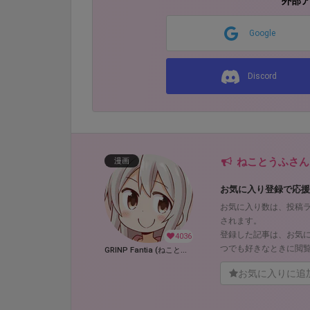
外部
Google
Discord
ねことうふさん
漫画
お気に入り登録で応援
お気に入り数は、投稿
されます。
登録した記事は、お気
4036
つでも好きなときに閲
GRINP Fantia (ねことうふ)
お気に入りに追