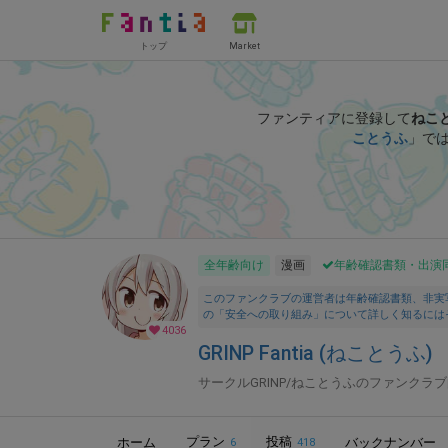
トップ
Market
ファンティアに登録して
ねこ
ことうふ
」で
全年齢向け
漫画
年齢確認書類・出演
このファンクラブの運営者は年齢確認書類、非実
の「安全への取り組み」について詳しく知るには
4036
GRINP Fantia (ねことうふ)
サークルGRINP/ねことうふのファンクラ
プラン
投稿
ホーム
バックナンバー
6
418