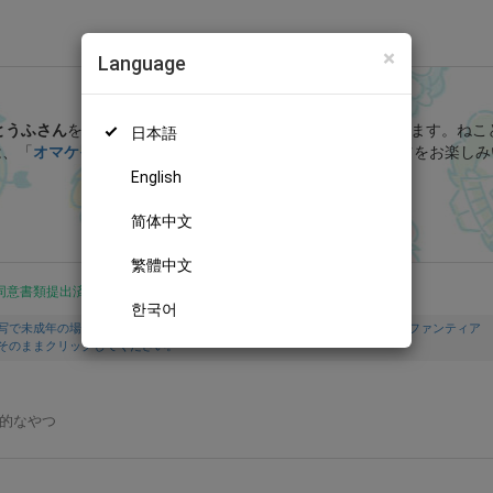
×
Language
GRINP Fantia (ねことうふ)
とうふさん
を応援しよう！
現在
4036人のファン
が応援しています。
ねこ
日本語
は、「
オマケイラスト（114話用）
」などの特別なコンテンツをお楽しみ
English
無料新規登録
简体中文
繁體中文
同意書類提出済
한국어
写で未成年の場合は親権者または保護者の同意書を提出しています。また、ファンティア
そのままクリックしてください。
ブ的なやつ