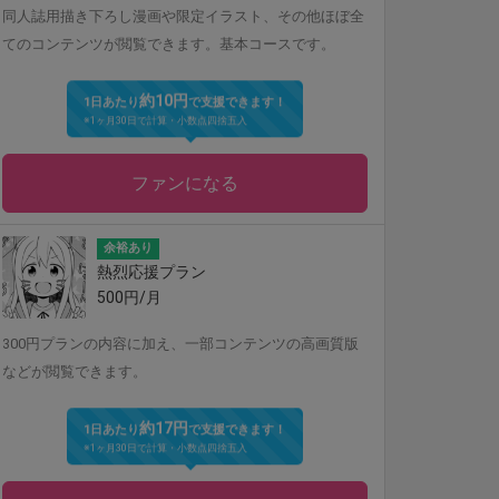
同人誌用描き下ろし漫画や限定イラスト、その他ほぼ全
てのコンテンツが閲覧できます。基本コースです。
約10円
1日あたり
で支援できます！
※1ヶ月30日で計算・小数点四捨五入
ファンになる
余裕あり
熱烈応援プラン
500円/月
300円プランの内容に加え、一部コンテンツの高画質版
などが閲覧できます。
約17円
1日あたり
で支援できます！
※1ヶ月30日で計算・小数点四捨五入