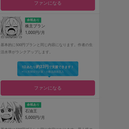
ファンになる
余裕あり
株主プラン
1,000円/月
基本的に500円プランと同じ内容になります。作者の生
活水準がランクアップします。
約33円
1日あたり
で支援できます！
※1ヶ月30日で計算・小数点四捨五入
ファンになる
余裕あり
石油王
5,000円/月