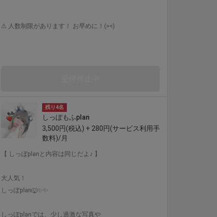
⚠︎ 人数制限があります！ お早めに！(><)
受付停止中
残り4名
しっぽもふplan
3,500円(税込) + 280円(サービス利用手
数料)/月
【 しっぽplanと内容は同じだよ♪ 】
大人気！
しっぽplan🐺✨✨
しっぽplanでは、少し過激な写真や