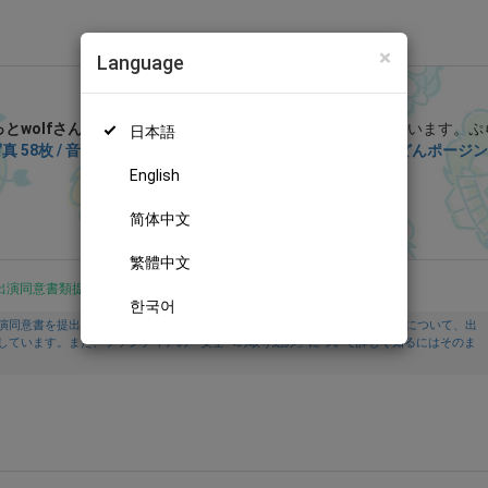
×
Language
ぷらふぁん (ぷらっとwolf)
とwolfさん
を応援しよう！
現在
9138人のファン
が応援しています。
ぷ
日本語
真 58枚 / 音声付き動画1ぷん43秒】一緒に遊んでたらどんどんポージン
の特別なコンテンツをお楽しみいただけます。
English
無料新規登録
简体中文
繁體中文
出演同意書類提出済
한국어
演同意書を提出し、投稿者及び出演者が18歳以上であること、撮影及び投稿について、出
しています。また、ファンティアの「安全への取り組み」について詳しく知るにはそのま