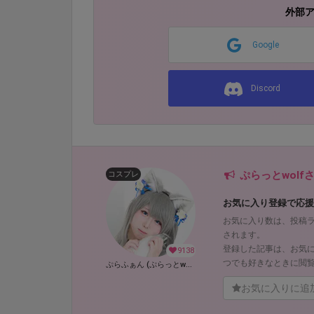
外部
Google
Discord
ぷらっとwol
コスプレ
お気に入り登録で応援
お気に入り数は、投稿
されます。
登録した記事は、お気
9138
つでも好きなときに閲
ぷらふぁん (ぷらっとwolf)
お気に入りに追