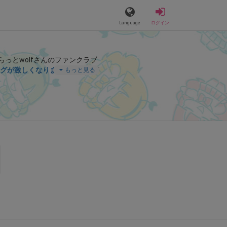
Language
ログイン
らっとwolfさんのファンクラブ
グが激しくなりまた🫣💓
」など
もっと見る