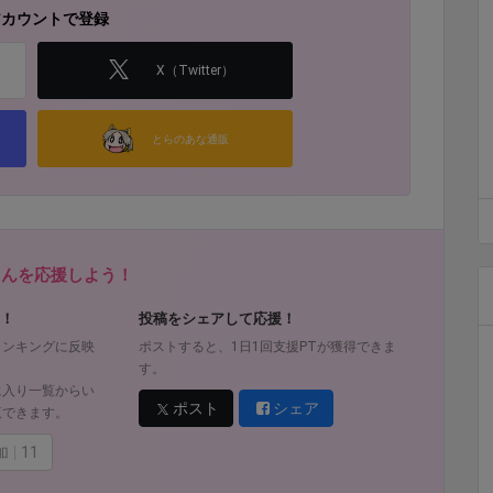
アカウントで登録
X（Twitter）
とらのあな通販
fさんを応援しよう！
！
投稿をシェアして応援！
ランキングに反映
ポストすると、1日1回支援PTが獲得できま
す。
に入り一覧からい
ポスト
シェア
覧できます。
加
11