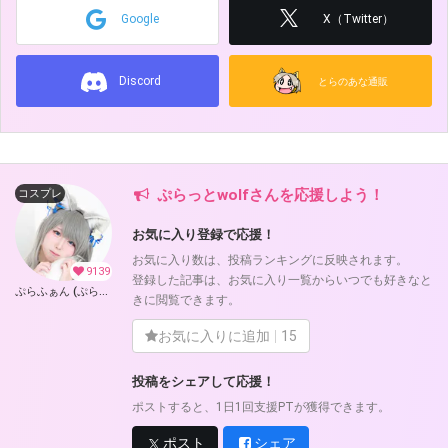
Google
X（Twitter）
Discord
とらのあな通販
ぷらっとwolfさんを応援しよう！
コスプレ
お気に入り登録で応援！
お気に入り数は、投稿ランキングに反映されます。
9139
登録した記事は、お気に入り一覧からいつでも好きなと
ぷらふぁん (ぷらっとwolf)
きに閲覧できます。
お気に入りに追加
15
投稿をシェアして応援！
ポストすると、1日1回支援PTが獲得できます。
ポスト
シェア