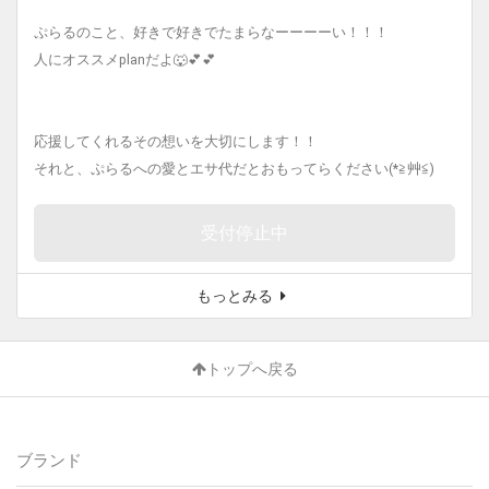
ぷらるのこと、好きで好きでたまらなーーーーい！！！
人にオススメplanだよ🐺💕💕
応援してくれるその想いを大切にします！！
それと、ぷらるへの愛とエサ代だとおもってらください(*≧艸≦)
受付停止中
もっとみる
トップへ戻る
ブランド