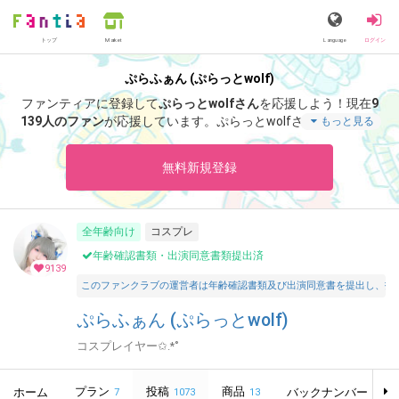
トップ
Language
ログイン
Market
ぷらふぁん (ぷらっとwolf)
ファンティアに登録して
ぷらっとwolfさん
を応援しよう！
現在
9
139人のファン
が応援しています。
ぷらっとwolfさんのファンク
もっと見る
ラブ「
ぷらっとwolf
」では、「
【写真 58枚 / 音声付き動画1ぷん
43秒】一緒に遊んでたらどんどんポージングが激しくなりまた🫣
無料新規登録
💓
」などの特別なコンテンツをお楽しみいただけます。
全年齢向け
コスプレ
年齢確認書類・出演同意書類提出済
9139
このファンクラブの運営者は年齢確認書類及び出演同意書を提出し、投
ぷらふぁん (ぷらっとwolf)
コスプレイヤー✩.*˚
プラン
投稿
商品
ホーム
バックナンバー
7
1073
13