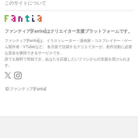
このサイトについて
ファンティア[Fantia]はクリエイター支援プラットフォームです。
ファンティア[Fantia]は、イラストレーター・漫画家・コスプレイヤー・ゲー
ム製作者・VTuberなど、
各方面で活躍するクリエイターが、創作活動に必要
な資金を獲得できるサービスです。
誰でも無料で登録でき、あなたを応援したいファンからの支援を受けられま
す。
ファンティア[Fantia]