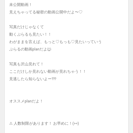
未公開動画！
見えちゃってる秘密の動画公開中だよ〜♡
写真だけじゃなくて
動くぷらるも見たい！！
わがままを言えば、もっと♡もっも♡見たいっていう
ぷらるの動画planだよ🐺
写真も沢山見れて！
ここだけしか見れない動画が見れちゃう！！
見逃したら知らないよー???
オススメplanだよ！
⚠︎ 人数制限があります！ お早めに！(><)