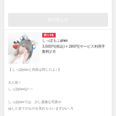
受付停止中
残り4名
しっぽもふplan
3,500円(税込) + 280円(サービス利用手
数料)/月
【 しっぽplanと内容は同じだよ♪ 】
大人気！
しっぽplan🐺✨✨
しっぽplanでは、少し過激な写真や
upした全てのものを見れちゃいます(/ω＼*)