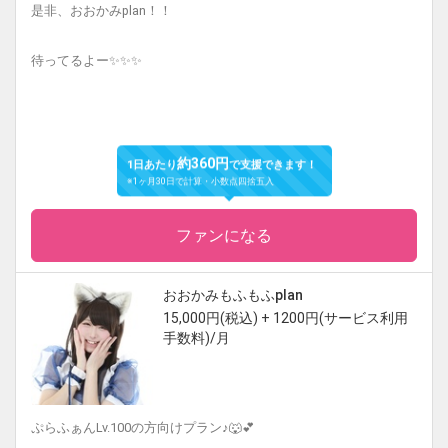
是非、おおかみplan！！
待ってるよー✨✨✨
約360円
1日あたり
で支援できます！
※1ヶ月30日で計算・小数点四捨五入
ファンになる
おおかみもふもふplan
15,000円(税込) + 1200円(サービス利用
手数料)/月
ぷらふぁんLv.100の方向けプラン♪🐺💕