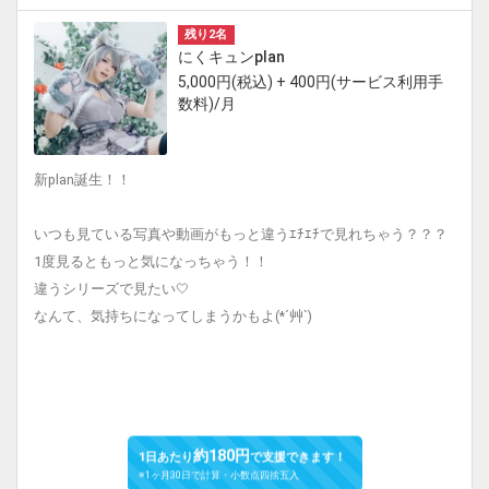
残り2名
にくキュンplan
5,000円(税込) + 400円(サービス利用手
数料)/月
新plan誕生！！
いつも見ている写真や動画がもっと違うｴﾁｴﾁで見れちゃう？？？
1度見るともっと気になっちゃう！！
違うシリーズで見たい🤍
なんて、気持ちになってしまうかもよ(*´艸`)
約180円
1日あたり
で支援できます！
※1ヶ月30日で計算・小数点四捨五入