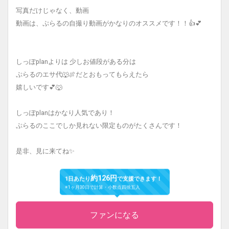
写真だけじゃなく、動画
動画は、ぷらるの自撮り動画がかなりのオススメです！！👍💕
しっぽplanよりは 少しお値段がある分は
ぷらるのエサ代🐺🍖だとおもってもらえたら
嬉しいです💕🐺
しっぽplanはかなり人気であり！
ぷらるのここでしか見れない限定ものがたくさんです！
是非、見に来てね✨
約126円
1日あたり
で支援できます！
※1ヶ月30日で計算・小数点四捨五入
ファンになる