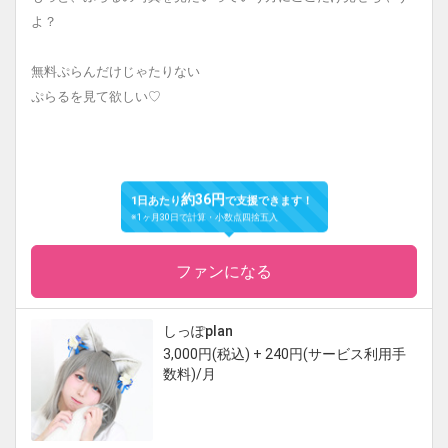
よ？
無料ぷらんだけじゃたりない
ぷらるを見て欲しい♡
約36円
1日あたり
で支援できます！
※1ヶ月30日で計算・小数点四捨五入
ファンになる
しっぽplan
3,000円(税込) + 240円(サービス利用手
数料)/月