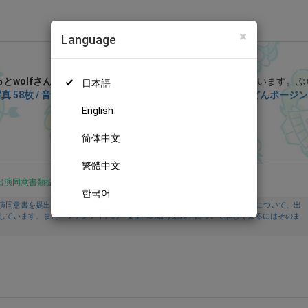
×
Language
ぷらふぁん (ぷらっとwolf)
とwolfさん
を応援しよう！
現在
9137人のファン
が応援しています。
ぷ
日本語
真 58枚 / 音声付き動画1ぷん43秒】一緒に遊んでたらどんどんポージン
の特別なコンテンツをお楽しみいただけます。
English
無料新規登録
简体中文
繁體中文
出演同意書類提出済
한국어
演同意書を提出し、投稿者及び出演者が18歳以上であること、撮影及び投稿について、出
しています。また、ファンティアの「安全への取り組み」について詳しく知るにはそのま