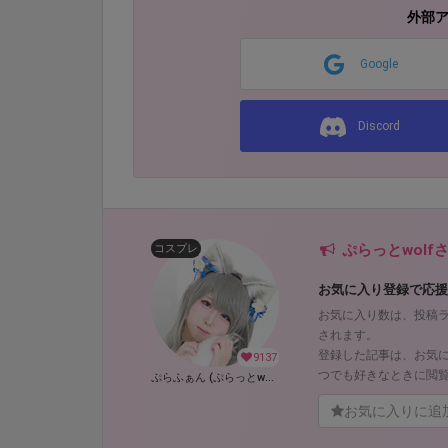
外部
Google
Discord
ぷらっとwol
コスプレ
お気に入り登録で応援
お気に入り数は、投稿
されます。
登録した記事は、お気
9137
つでも好きなときに閲
ぷらふぁん (ぷらっとwolf)
お気に入りに追