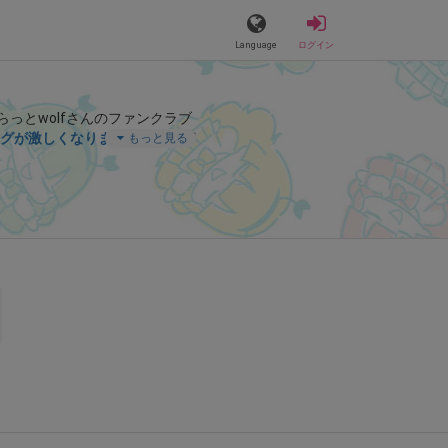
Language
ログイン
らっとwolfさんのファンクラブ
グが激しくなりまた🫣💓
」など
もっと見る