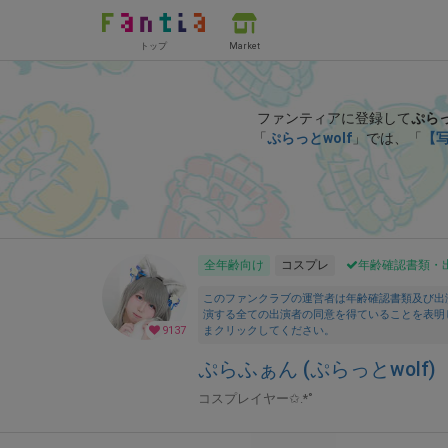
トップ
Market
ファンティアに登録して
ぷらっ
「
ぷらっとwolf
」では、「
【写
全年齢向け
コスプレ
年齢確認書類・
このファンクラブの運営者は年齢確認書類及び出
演する全ての出演者の同意を得ていることを表明
9137
まクリックしてください。
ぷらふぁん (ぷらっとwolf)
コスプレイヤー✩.*˚