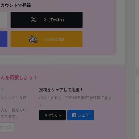
アカウントで登録
X（Twitter）
とらのあな通販
fさんを応援しよう！
！
投稿をシェアして応援！
ランキングに反映
ポストすると、1日1回支援PTが獲得できま
す。
に入り一覧からい
ポスト
シェア
覧できます。
加
15