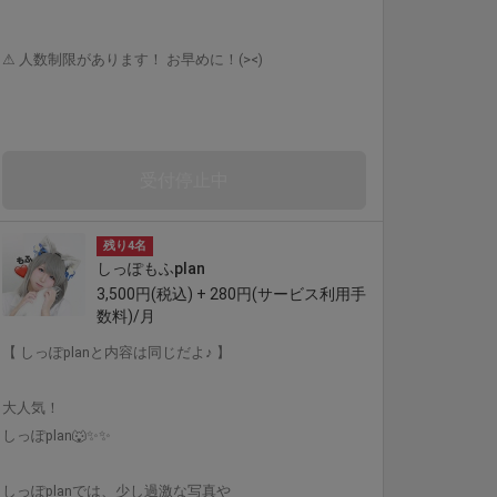
⚠︎ 人数制限があります！ お早めに！(><)
受付停止中
残り4名
しっぽもふplan
3,500円(税込) + 280円(サービス利用手
数料)/月
【 しっぽplanと内容は同じだよ♪ 】
大人気！
しっぽplan🐺✨✨
しっぽplanでは、少し過激な写真や