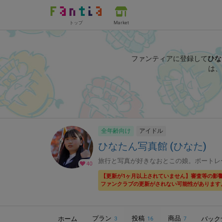
トップ
Market
ファンティアに登録して
ひな
は、
全年齢向け
アイドル
ひなたん写真館 (ひなた)
旅行と写真が好きなおとこの娘。ポートレ
40
【更新が1ヶ月以上されていません】審査等の影
ファンクラブの更新がされない可能性があります
プラン
投稿
商品
ホーム
バック
3
16
7