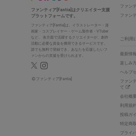
ファン
ファンティア[Fantia]はクリエイター支援
ファン
プラットフォームです。
ファンティア[Fantia]は、イラストレーター・漫
画家・コスプレイヤー・ゲーム製作者・VTuber
など、
各方面で活躍するクリエイターが、創作
ご利用
活動に必要な資金を獲得できるサービスです。
誰でも無料で登録でき、あなたを応援したいフ
最新情報
ァンからの支援を受けられます。
楽しみ
ヘルプ
ファンティア[Fantia]
ファン
て
会社概
利用規
投稿ガ
特定商
プライ