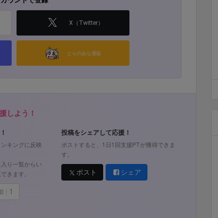
アカウントで登録
X（Twitter）
とらのあな通販
援しよう！
！
投稿をシェアして応援！
ランキングに反映
ポストすると、1日1回支援PTが獲得できま
す。
に入り一覧からい
ポスト
シェア
覧できます。
加
1