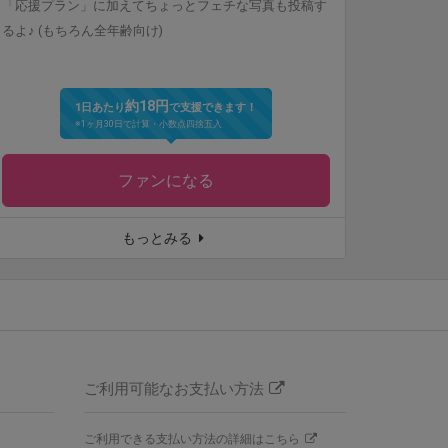
「応援プラン」に加えてちょっとフェチな写真も投稿す
るよ♪ (もちろん全年齢向け)
約18円
1日あたり
で支援できます！
※1ヶ月30日で計算・小数点四捨五入
ファンになる
もっとみる
ご利用可能なお支払い方法
ご利用できる支払い方法の詳細はこちら