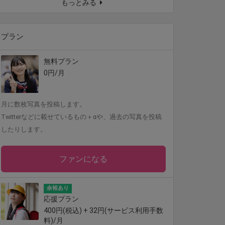
もっとみる
プラン
無料プラン
0円/月
月に数枚写真を投稿します。
Twitterなどに載せているもの＋αや、過去の写真を投稿
したりします。
ファンになる
余裕あり
応援プラン
400円(税込) + 32円(サービス利用手数
料)/月