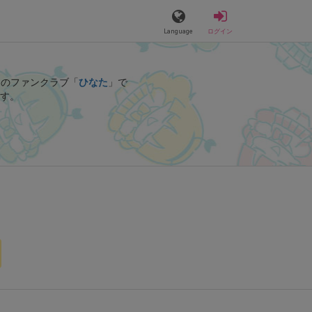
Language
ログイン
んのファンクラブ「
ひなた
」で
す。