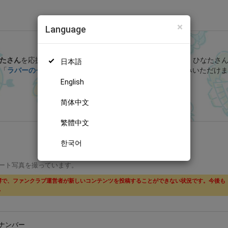
×
Language
ひなたん写真館 (ひなた)
たさん
を応援しよう！
現在
40人のファン
が応援しています。
ひなたさ
日本語
「
ラバーのセーラー服
」などの特別なコンテンツをお楽しみいただけま
English
無料新規登録
简体中文
繁體中文
한국어
ート写真を撮っています。
響で、ファンクラブ運営者が新しいコンテンツを投稿することができない状況です。今後も
。
ナンバー