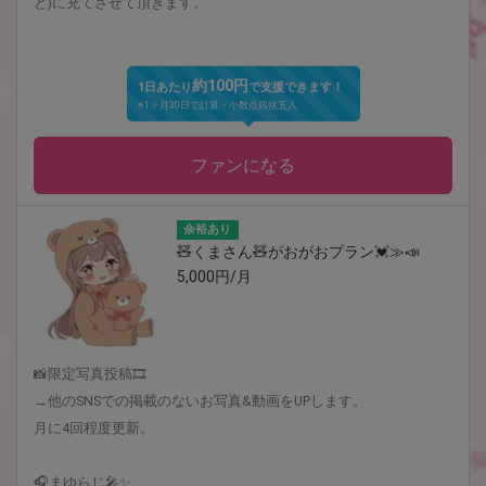
ど)に充てさせて頂きます。
約100円
1日あたり
で支援できます！
※1ヶ月30日で計算・小数点四捨五入
ファンになる
余裕あり
🧸くまさん🧸がおがおプラン💓≫📣
5,000円/月
📸限定写真投稿🎞
→他のSNSでの掲載のないお写真&動画をUPします。
月に4回程度更新。
🎧まゆらじ🎤✨