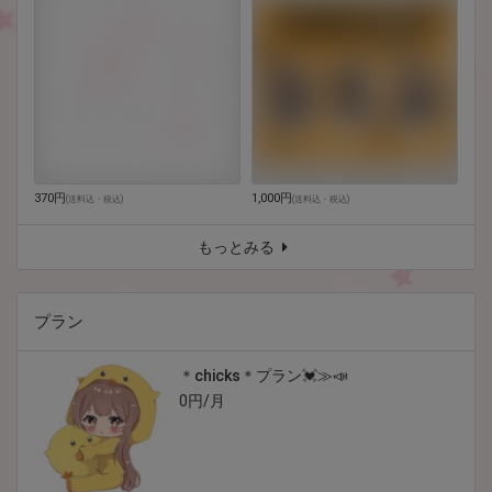
370円
1,000円
(
送料込・税込
)
(
送料込・税込
)
もっとみる
プラン
＊chicks＊プラン💓≫📣
0円/月