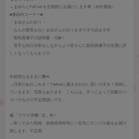
→まゆらじFull ver.を定期的にお届けします🎁（30分番組）
■番組内コーナー■
・まゆさんの日々・
なんの変哲もないまゆさんの日々をダラダラ話ます🌸
・新田真優子の説明書・🤔🎤✨
苦手な自己分析をしながらより皆さんに新田真優子の生態に詳
しくなってもらおう💡
📝徒然なるままに📚✏️
→日常のあれこれを！Twitterに書ききれない思いの丈を！投稿し
ていきます。写真もあります。こちらは、月々によって回数がバ
ラバラなので不定期扱いです。
🎧「フラゲ待機✨👏」🎼✨
→歌ってみた投稿、楽曲発表時等に一足先にサンプル版をお届け
致します。不定期