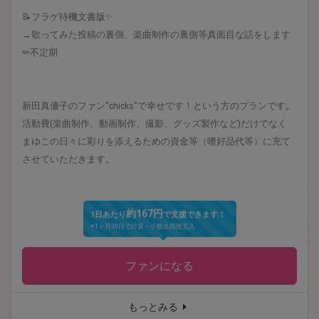
📝フラゲ待機文書版✨
→歌ってみた投稿の裏側、楽曲制作の裏側等真面目な話をします
✏︎不定期
新田真優子のファン"chicks"で幸せです！という方のプランです。
活動費(楽曲制作、動画制作、撮影、グッズ製作など)だけでなく
まゆこの日々に彩りを添えるための資金等（嗜好品代等）に充て
させていただきます。
約167円
1日あたり
で支援できます！
※1ヶ月30日で計算・小数点四捨五入
ファンになる
もっとみる