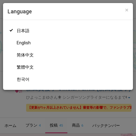
×
Language
トップ
Language
ログイン
Market
新田真優子 Official Fantia (新田真優子)
日本語
ファンティアに登録して
新田真優子さん
を応援しよう！
現在
21人
のファン
が応援しています。
新田真優子さんのファンクラブ「
新
もっと見る
English
田真優子
」では、「
文章書く仕事した。
」などの特別なコンテン
ツをお楽しみいただけます。
简体中文
無料新規登録
繁體中文
한국어
全年齢向け
声優・歌い手
新田真優子 Official Fantia (新田真優子)
21
ひよっこまゆさん🐥 シンガーソングライターになるまで🎼
🎹
【更新が1ヶ月以上されていません】審査等の影響で、ファンクラブ運
プラン
投稿
商品
ホーム
バックナンバー
4
45
6