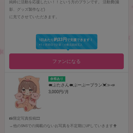
純粋に活動を応援したい！！という方のプランです。 活動費(撮
影、グッズ製作など)
に充てさせていただきます。
約33円
1日あたり
で支援できます！
※1ヶ月30日で計算・小数点四捨五入
ファンになる
余裕あり
🐖ぶたさん🐖ぶーぶープラン💓≫📣
3,000円/月
📸限定写真投稿🎞
→他のSNSでの掲載のないお写真を不定期にUPしていきます🐥