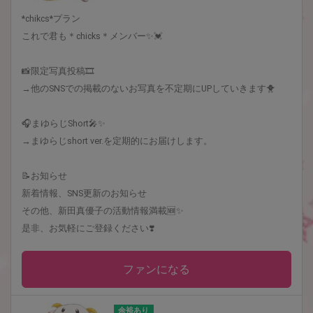
*chikcs*プラン
これで君も＊chicks＊メンバー✨💓
📸限定写真投稿🎞
→他のSNSでの掲載のないお写真を不定期にUPしていきます🐥
🎧まゆらじShort🎤✨
→まゆらじshort ver.を定期的にお届けします。
📝お知らせ
新着情報、SNS更新のお知らせ
その他、新田真優子の活動情報満載🆕✨
是非、お気軽にご登録ください❣️
ファンになる
余裕あり