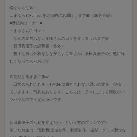
🎧まゆらじ🎤✨
→まゆらじFull ver.を定期的にお届けします🎁（30分番組）
■番組内コーナー■
・まゆさんの日々・
なんの変哲もないまゆさんの日々をダラダラ話ます🌸
・新田真優子の説明書・🤔🎤✨
苦手な自己分析をしながらより皆さんに新田真優子の生態に詳
しくなってもらおう💡
📝徒然なるままに📚✏️
→日常のあれこれを！Twitterに書ききれない思いの丈を！投稿し
ていきます。写真もあります。こちらは、月々によって回数がバ
ラバラなので不定期扱いです。
新田真優子の活動を支えたい！という方のプランです✨
頂いたお金は、活動費(楽曲制作、動画制作、撮影、グッズ製作な