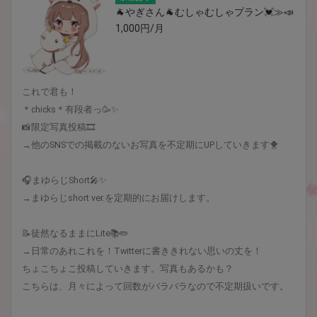
🐐やぎさん🐐むしゃむしゃプラン💓≫📣
1,000円/月
これで君も！
＊chicks＊有段者っ🥳✨
📸限定写真投稿🎞
→他のSNSでの掲載のないお写真を不定期にUPしていきます🐥
🎧まゆらじShort🎤✨
→まゆらじshort ver.を定期的にお届けします。
📝徒然なるままにLite📚✏️
→日常のあれこれを！Twitterに書ききれない思いの丈を！
ちょこちょこ投稿していきます。写真もあるかも？
こちらは、月々によって回数がバラバラなので不定期扱いです。