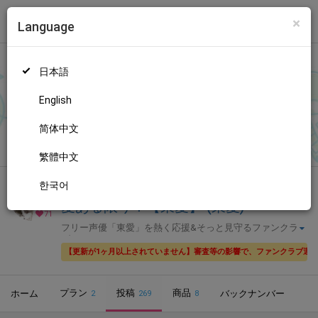
×
Language
トップ
Language
ログイン
Market
愛ある限り！【東愛】 (東愛)
日本語
ファンティアに登録して
東愛さん
を応援しよう！
現在
71人のファ
ン
が応援しています。
東愛さんのファンクラブ「
東愛
」では、
もっと見る
English
「
明日は
」などの特別なコンテンツをお楽しみいただけます。
简体中文
無料新規登録
繁體中文
한국어
全年齢向け
声優・歌い手
愛ある限り！【東愛】 (東愛)
71
フリー声優「東愛」を熱く応援&そっと見守るファンクラ
ブ
【更新が1ヶ月以上されていません】審査等の影響で、ファンクラブ運
プラン
投稿
商品
ホーム
バックナンバー
2
269
8