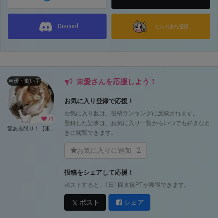
Discord
とらのあな通販
東愛さんを応援しよう！
声優・歌い手
お気に入り登録で応援！
お気に入り数は、投稿ランキングに反映されます。
71
登録した記事は、お気に入り一覧からいつでも好きなと
愛ある限り！【東愛】 (東愛)
きに閲覧できます。
お気に入りに追加
2
投稿をシェアして応援！
ポストすると、1日1回支援PTが獲得できます。
ポスト
シェア