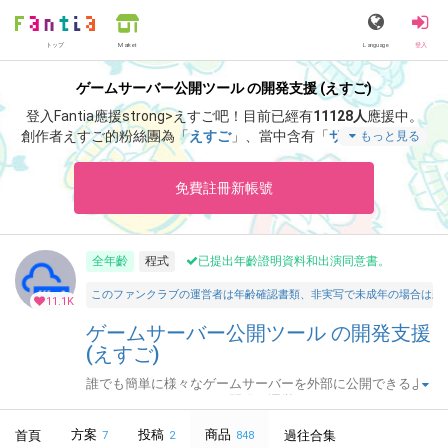
トップ
Language
登入
Market
ゲームサーバー公開ツール の開発支援 (えすご)
登入Fantia應援strong>えすご吧！
目前已經有
11128人
應援中。
創作者えすご的粉絲團為「
えすご
」、當中含有「
サポート感謝！
もっと見る
アドレス固定化「なし」・月額プランの招待キーです。
」等非常
獨特的內容滿足您的視覺感官享受。
免費註冊新帳號
全年齡
程式
已提出年齡證明資料和出演同意書。
このファンクラブの運営者は年齢確認書類、非実写で未成年の場合は親
11.1K
ゲームサーバー公開ツール の開発支援
(えすご)
誰でも簡単に様々なゲームサーバーを外部に公開できるよ
うにするためのツールを開発・運営しています。
方案
投稿
商品
首頁
過往合集
7
2
848