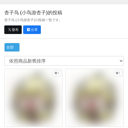
杏子鸟 (小鸟游杏子)
的投稿
杏子鸟 (小鸟游杏子)の投稿一覧です。
發布
分享
全部
1
1