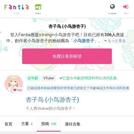
トップ
Language
登入
Market
杏子鸟 (小鸟游杏子)
登入Fantia應援strong>小鸟游杏子吧！
目前已經有
306人
應援
中。
創作者小鸟游杏子的粉絲團為「
小鸟游杏子
」、當中含有「
怎
もっと見る
么去加拿大
」等非常獨特的內容滿足您的視覺感官享受。
免費註冊新帳號
全年齡
VTuber
已提出年齡證明資料和出演同意書。
已確認過本粉絲俱樂部的管理者已經提交了年齡確認文件和出演同意書，並聲明所有投稿者和參與者
306
杏子鸟 (小鸟游杏子)
个人势Vtuber的小鸟游杏子！
方案
投稿
首頁
過往合集
4
108