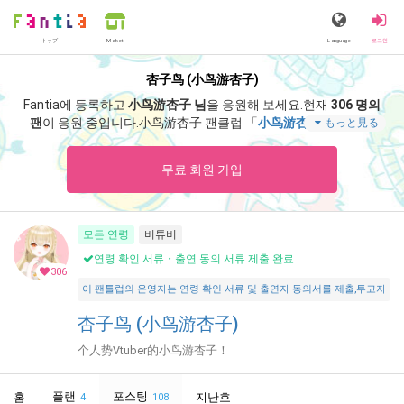
トップ
Language
로그인
Market
杏子鸟 (小鸟游杏子)
Fantia에 등록하고
小鸟游杏子 님
을 응원해 보세요.
현재
306 명의
팬
이 응원 중입니다.
小鸟游杏子 팬클럽 「
小鸟游杏子
」 에서는
もっと見る
「
怎么去加拿大
」 등 스페셜 콘텐츠를 즐기실 수 있습니다.
무료 회원 가입
모든 연령
버튜버
연령 확인 서류・출연 동의 서류 제출 완료
306
이 팬틀럽의 운영자는 연령 확인 서류 및 출연자 동의서를 제출,투고자 및 출연자가 18
杏子鸟 (小鸟游杏子)
个人势Vtuber的小鸟游杏子！
플랜
포스팅
홈
지난호
4
108