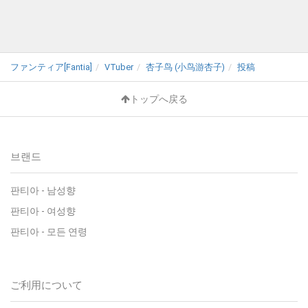
ファンティア[Fantia]
VTuber
杏子鸟 (小鸟游杏子)
投稿
トップへ戻る
브랜드
판티아 - 남성향
판티아 - 여성향
판티아 - 모든 연령
ご利用について