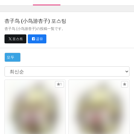
杏子鸟 (小鸟游杏子)
포스팅
杏子鸟 (小鸟游杏子)の投稿一覧です。
포스트
공유
모두
1