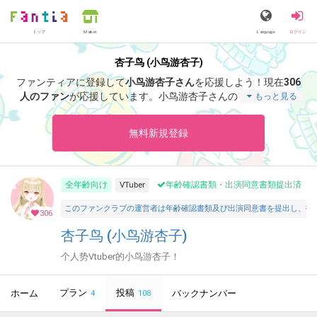
トップ
Language
ログイン
Market
杏子鸟 (小鸟游杏子)
ファンティアに登録して
小鸟游杏子さん
を応援しよう！
現在
306
人のファン
が応援しています。
小鸟游杏子さんのファンクラブ
もっと見る
「
小鸟游杏子
」では、「
怎么去加拿大
」などの特別なコンテンツ
をお楽しみいただけます。
無料新規登録
全年齢向け
VTuber
年齢確認書類・出演同意書類提出済
このファンクラブの運営者は年齢確認書類及び出演同意書を提出し、投
306
杏子鸟 (小鸟游杏子)
个人势Vtuber的小鸟游杏子！
プラン
投稿
ホーム
バックナンバー
4
108