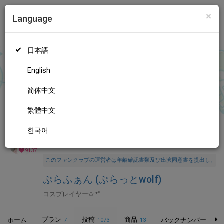
×
Language
トップ
Language
ログイン
Market
ぷらふぁん (ぷらっとwolf)
日本語
ファンティアに登録して
ぷらっとwolfさん
を応援しよう！
現在
9
137人のファン
が応援しています。
ぷらっとwolfさんのファンク
もっと見る
English
ラブ「
ぷらっとwolf
」では、「
【写真 58枚 / 音声付き動画1ぷん
43秒】一緒に遊んでたらどんどんポージングが激しくなりまた🫣
简体中文
無料新規登録
💓
」などの特別なコンテンツをお楽しみいただけます。
繁體中文
한국어
全年齢向け
コスプレ
年齢確認書類・出演同意書類提出済
9137
このファンクラブの運営者は年齢確認書類及び出演同意書を提出し、投
ぷらふぁん (ぷらっとwolf)
コスプレイヤー✩.*˚
プラン
投稿
商品
ホーム
バックナンバー
7
1073
13