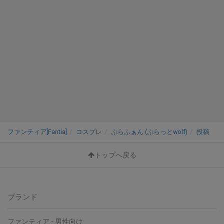
ファンティア[Fantia]
コスプレ
ぷらふぁん (ぷらっとwolf)
投稿
トップへ戻る
ブランド
ファンティア - 男性向け