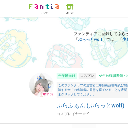
トップ
Market
ファンティアに登録して
ぷらっ
「
ぷらっとwolf
」では、「
少
全年齢向け
コスプレ
年齢確認書類・
このファンクラブの運営者は年齢確認書類及び出
演する全ての出演者の同意を得ていることを表明
9132
まクリックしてください。
ぷらふぁん (ぷらっとwolf)
コスプレイヤー✩.*˚