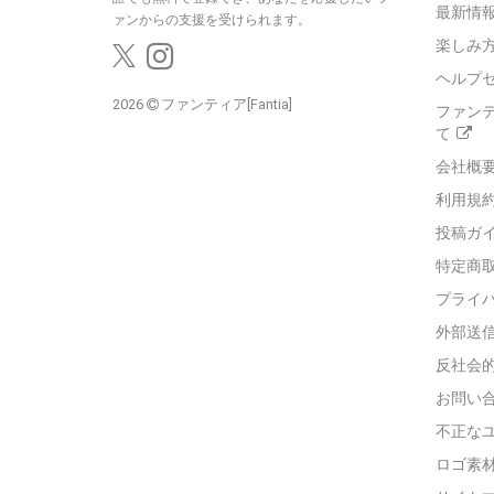
最新情報
ァンからの支援を受けられます。
楽しみ
ヘルプ
2026
ファンティア[Fantia]
ファン
て
会社概
利用規
投稿ガ
特定商
プライ
外部送
反社会
お問い
不正な
ロゴ素