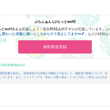
ぷらふぁん (ぷらっとwolf)
とwolfさん
を応援しよう！
現在
9132人のファン
が応援しています。
ぷ
し変わった衣装に凄いところからチラ見えしてます👀💕
」などの特別な
ます。
無料新規登録
出演同意書類提出済
演同意書を提出し、投稿者及び出演者が18歳以上であること、撮影及び投稿について、出
しています。また、ファンティアの「安全への取り組み」について詳しく知るにはそのま