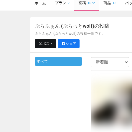
プラン
投稿
商品
ホーム
バ
7
1072
13
ぷらふぁん (ぷらっとwolf)
の投稿
ぷらふぁん (ぷらっとwolf)の投稿一覧です。
ポスト
シェア
すべて