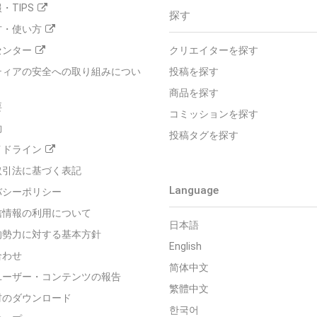
・TIPS
探す
方・使い方
センター
クリエイターを探す
ティアの安全への取り組みについ
投稿を探す
商品を探す
要
コミッションを探す
約
投稿タグを探す
イドライン
取引法に基づく表記
Language
バシーポリシー
信情報の利用について
日本語
的勢力に対する基本方針
English
合わせ
简体中文
ユーザー・コンテンツの報告
繁體中文
材のダウンロード
한국어