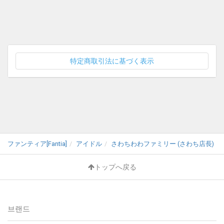
特定商取引法に基づく表示
ファンティア[Fantia]
アイドル
さわちわわファミリー (さわち店長)
トップへ戻る
브랜드