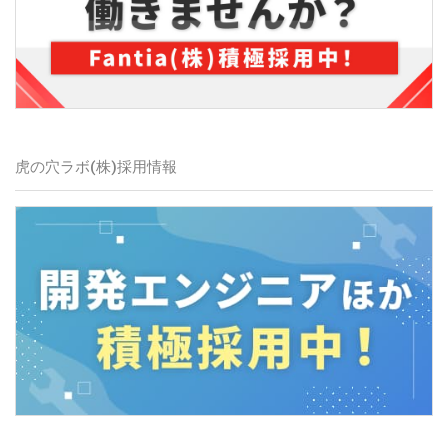
虎の穴ラボ(株)採用情報