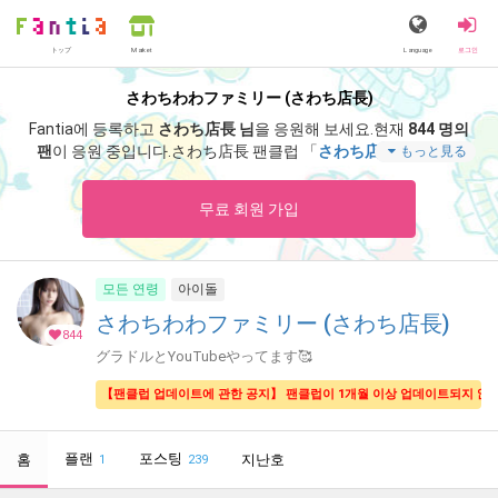
トップ
Language
로그인
Market
さわちわわファミリー (さわち店長)
Fantia에 등록하고
さわち店長 님
을 응원해 보세요.
현재
844 명의
팬
이 응원 중입니다.
さわち店長 팬클럽 「
さわち店長
」 에서는
もっと見る
「
しほみんの家のソファーでまったり
」 등 스페셜 콘텐츠를 즐기
실 수 있습니다.
무료 회원 가입
모든 연령
아이돌
さわちわわファミリー (さわち店長)
844
グラドルとYouTubeやってます🥰
【팬클럽 업데이트에 관한 공지】 팬클럽이 1개월 이상 업데이트되지 않았
플랜
포스팅
홈
지난호
1
239