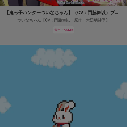
【鬼っ子ハンターついなちゃん】（CV：門脇舞以）プロジェクト！
ついなちゃん【CV：門脇舞以・原作：大辺璃紗季】
音声・ASMR