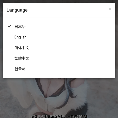
×
Language
ログイン
新規登録
18+
日本語
English
简体中文
繁體中文
한국어