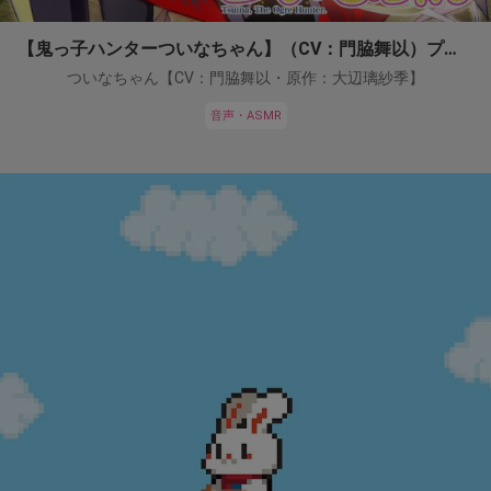
【鬼っ子ハンターついなちゃん】（CV：門脇舞以）プロジェクト！
ついなちゃん【CV：門脇舞以・原作：大辺璃紗季】
音声・ASMR