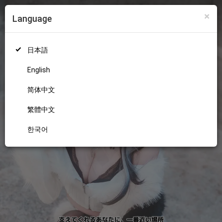
×
Language
ログイン
新規登録
18+
日本語
English
简体中文
繁體中文
한국어