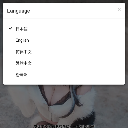
×
Language
ログイン
新規登録
18+
日本語
English
简体中文
繁體中文
한국어