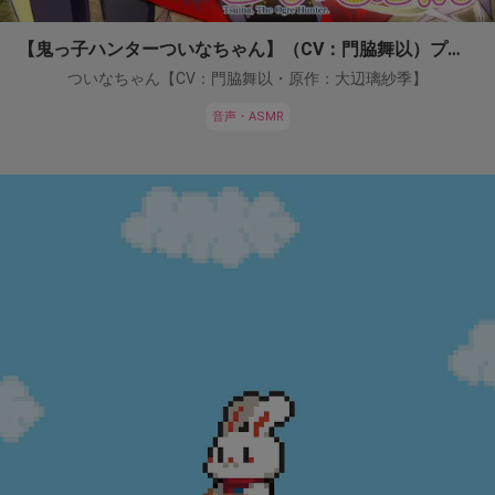
【鬼っ子ハンターついなちゃん】（CV：門脇舞以）プロジェクト！
ついなちゃん【CV：門脇舞以・原作：大辺璃紗季】
音声・ASMR