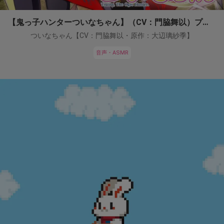
【鬼っ子ハンターついなちゃん】（CV：門脇舞以）プロジェクト！
ついなちゃん【CV：門脇舞以・原作：大辺璃紗季】
音声・ASMR