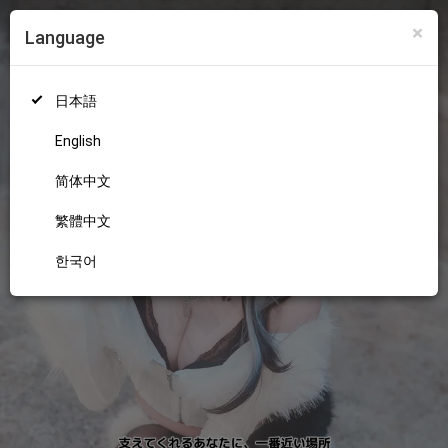
×
Language
ログイン
新規登録
18+
日本語
English
简体中文
繁體中文
한국어