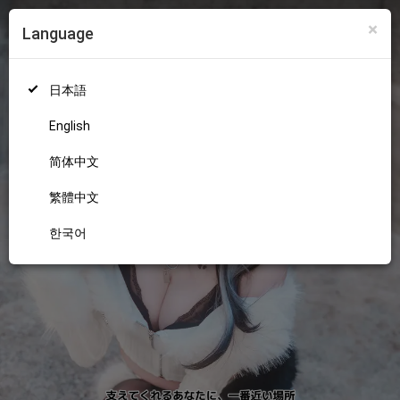
×
Language
ログイン
新規登録
18+
日本語
English
简体中文
繁體中文
한국어