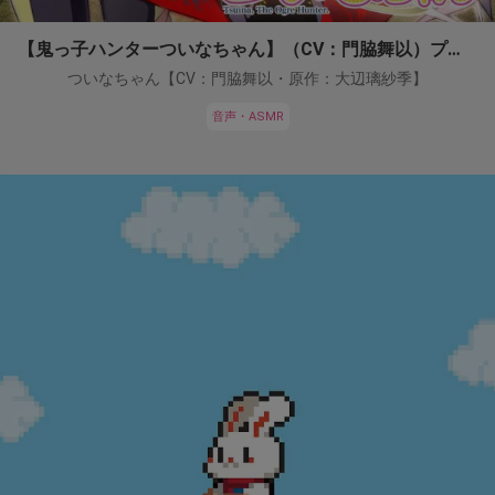
【鬼っ子ハンターついなちゃん】（CV：門脇舞以）プロジェクト！
ついなちゃん【CV：門脇舞以・原作：大辺璃紗季】
音声・ASMR