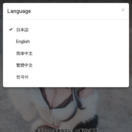
×
Language
ログイン
新規登録
18+
日本語
English
简体中文
繁體中文
한국어