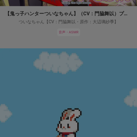
【鬼っ子ハンターついなちゃん】（CV：門脇舞以）プロジェクト！
ついなちゃん【CV：門脇舞以・原作：大辺璃紗季】
音声・ASMR