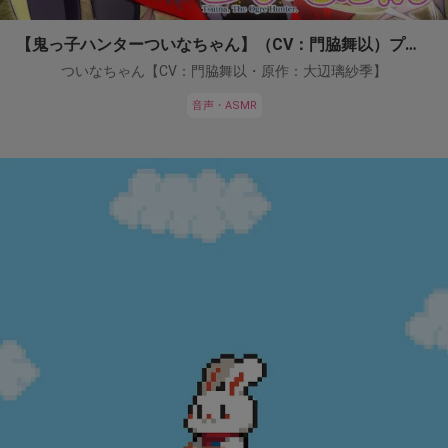
【鬼っ子ハンターついなちゃん】（CV：門脇舞以）プロジェクト！
ついなちゃん【CV：門脇舞以・原作：大辺璃紗季】
音声・ASMR