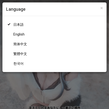
×
Language
ログイン
新規登録
18+
日本語
English
简体中文
繁體中文
한국어