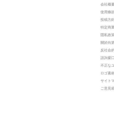
会社概
使用條
投稿方
特定商
隱私政
關於向
反社会
諮詢窗
不正な
ロゴ素
サイト
ご意見