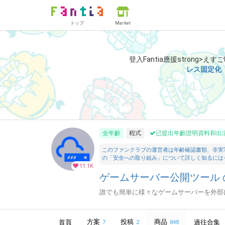
トップ
Market
登入Fantia應援strong>えす
レス固定化
全年齡
程式
已提出年齡證明資料和出
このファンクラブの運営者は年齢確認書類、非実
の「安全への取り組み」について詳しく知るには
11.1K
ゲームサーバー公開ツール の
誰でも簡単に様々なゲームサーバーを外部
方案
投稿
商品
首頁
過往合集
7
2
848