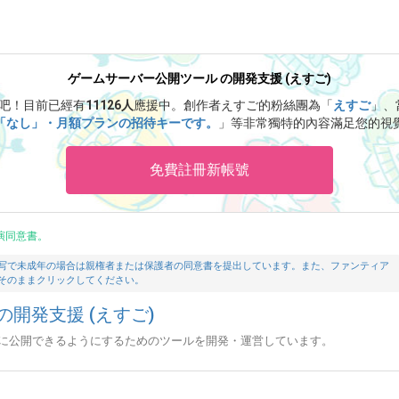
ゲームサーバー公開ツール の開発支援 (えすご)
ご吧！
目前已經有
11126人
應援中。
創作者えすご的粉絲團為「
えすご
」、
「なし」・月額プランの招待キーです。
」等非常獨特的內容滿足您的視
免費註冊新帳號
演同意書。
写で未成年の場合は親権者または保護者の同意書を提出しています。また、ファンティア
そのままクリックしてください。
開発支援 (えすご)
に公開できるようにするためのツールを開発・運営しています。