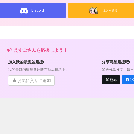
Discord
虎之穴通販
えすごさんを応援しよう！
加入我的最愛並應援!
分享商品應援吧!
我的最愛的數量會反映在商品排名上。
發送分享推文，每日
發布
分
お気に入りに追加