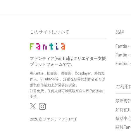
このサイトについて
品牌
Fantia
Fantia
ファンティア[Fantia]はクリエイター支援
Fantia
プラットフォームです。
在Fantia，插畫家、漫畫家、Cosplayer、遊戲製
作人、VTuber等等， 活躍在各界的創作者都可以
獲取創作活動上所需要的資金。
ご利用
註冊免費，任何人都可以獲取來自自己的粉絲的
支援。
最新資訊
如何使用
幫助中
2026
ファンティア[Fantia]
關於Fan