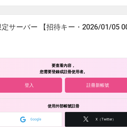
サーバー 【招待キー・2026/01/05 00
要查看內容，
您需要登錄或註冊使用者。
登入
註冊新帳號
使用外部帳號註冊
Google
X（Twitter）