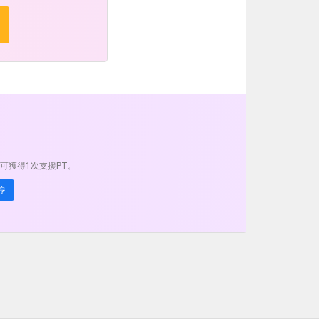
可獲得1次支援PT。
享