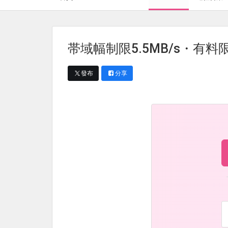
帯域幅制限5.5MB/s・有料限定
發布
分享