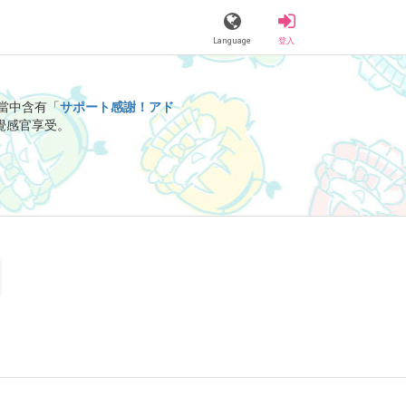
Language
登入
當中含有「
サポート感謝！アド
覺感官享受。