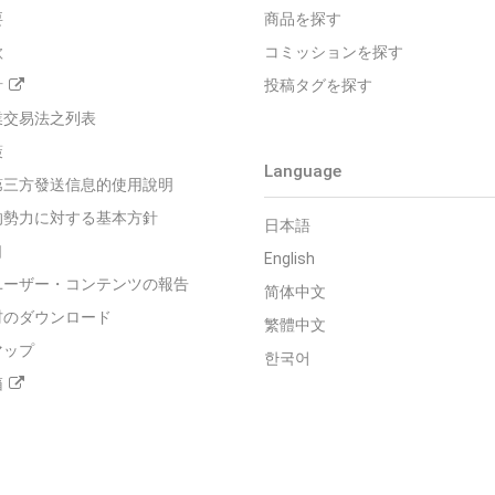
要
商品を探す
款
コミッションを探す
針
投稿タグを探す
業交易法之列表
策
Language
第三方發送信息的使用說明
的勢力に対する基本方針
日本語
口
English
ユーザー・コンテンツの報告
简体中文
材のダウンロード
繁體中文
マップ
한국어
箱