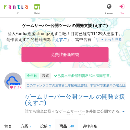
トップ
Language
登入
Market
ゲームサーバー公開ツール の開発支援 (えすご)
登入Fantia應援strong>えすご吧！
目前已經有
11129人
應援中。
創作者えすご的粉絲團為「
えすご
」、當中含有「
サポート感謝！
もっと見る
アドレス固定化「なし」・月額プランの招待キーです。
」等非常
獨特的內容滿足您的視覺感官享受。
免費註冊新帳號
全年齡
程式
已提出年齡證明資料和出演同意書。
このファンクラブの運営者は年齢確認書類、非実写で未成年の場合は親
11.1K
ゲームサーバー公開ツール の開発支援
(えすご)
誰でも簡単に様々なゲームサーバーを外部に公開できるよ
うにするためのツールを開発・運営しています。
方案
投稿
商品
首頁
過往合集
7
2
848