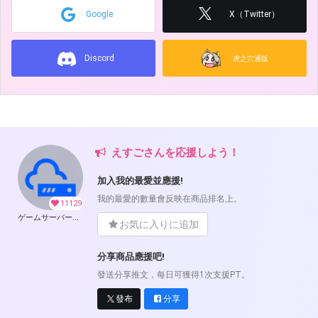
Google
X（Twitter）
Discord
虎之穴通販
えすごさんを応援しよう！
加入我的最愛並應援!
我的最愛的數量會反映在商品排名上。
11129
ゲームサーバー公開ツール の開発支援
お気に入りに追加
分享商品應援吧!
發送分享推文，每日可獲得1次支援PT。
發布
分享