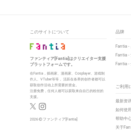
このサイトについて
品牌
Fantia
Fantia
ファンティア[Fantia]はクリエイター支援
Fantia
プラットフォームです。
在Fantia，插画家、漫画家、Cosplayer、游戏制
作人、VTuber等等， 活跃在各界的创作者都可以
获取创作活动上所需要的资金。
ご利用
注册免费，任何人都可以获取来自自己的粉丝的
支援。
最新资讯
如何使用
帮助中
2026
ファンティア[Fantia]
关于Fan