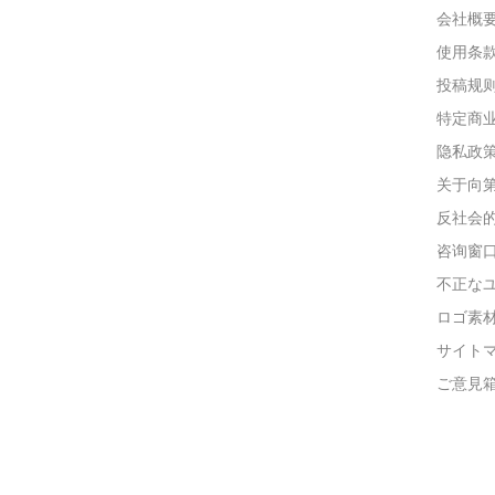
会社概
使用条
投稿规
特定商
隐私政
关于向
反社会
咨询窗
不正な
ロゴ素
サイト
ご意見