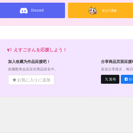
Discord
虎之穴通贩
えすごさんを応援しよう！
加入收藏为作品应援吧！
分享商品页面应援
收藏数将会反应在商品排名中。
发送分享推文，每日
发布
分
お気に入りに追加