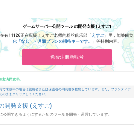
ゲームサーバー公開ツール の開発支援 (えすご)
在有
11126
正在应援！
えすご老师的粉丝俱乐部「
えすご
」里，能够阅览
化「なし」・月額プランの招待キーです。
」等特别内容。
免费注册新账号
和出演同意书。
写で未成年の場合は親権者または保護者の同意書を提出しています。また、ファンティア
そのままクリックしてください。
開発支援 (えすご)
に公開できるようにするためのツールを開発・運営しています。