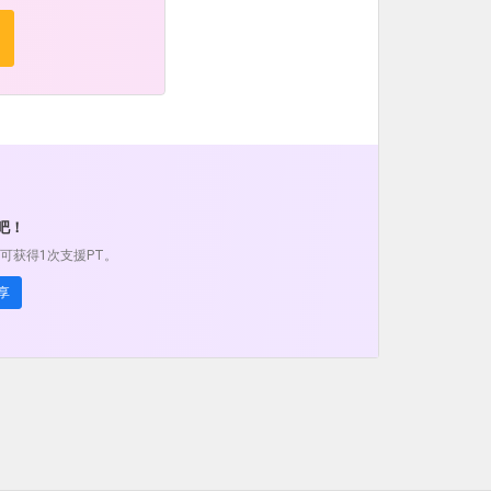
吧！
可获得1次支援PT。
享