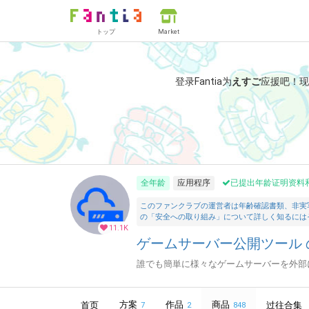
トップ
Market
登录Fantia为
えすご
应援吧！
现
全年龄
应用程序
已提出年龄证明资料
このファンクラブの運営者は年齢確認書類、非実
の「安全への取り組み」について詳しく知るには
11.1K
ゲームサーバー公開ツール の
誰でも簡単に様々なゲームサーバーを外部
方案
作品
商品
首页
过往合集
7
2
848