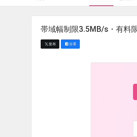
帯域幅制限3.5MB/s・有料限
发布
分享