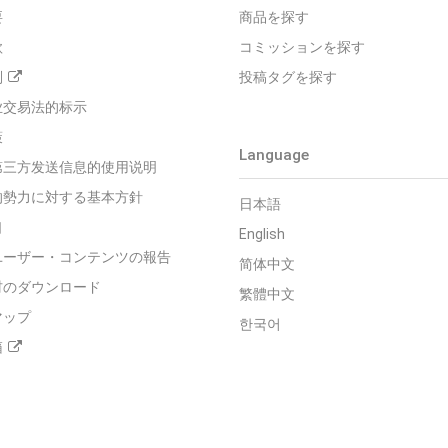
要
商品を探す
款
コミッションを探す
则
投稿タグを探す
业交易法的标示
策
Language
第三方发送信息的使用说明
的勢力に対する基本方針
日本語
口
English
ユーザー・コンテンツの報告
简体中文
材のダウンロード
繁體中文
マップ
한국어
箱