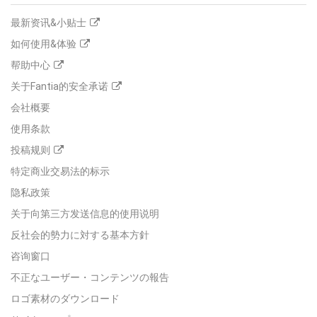
最新资讯&小贴士
如何使用&体验
帮助中心
关于Fantia的安全承诺
会社概要
使用条款
投稿规则
特定商业交易法的标示
隐私政策
关于向第三方发送信息的使用说明
反社会的勢力に対する基本方針
咨询窗口
不正なユーザー・コンテンツの報告
ロゴ素材のダウンロード