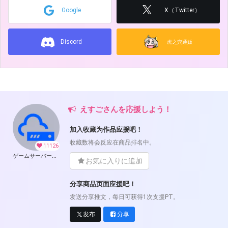
Google
X（Twitter）
Discord
虎之穴通贩
えすごさんを応援しよう！
加入收藏为作品应援吧！
收藏数将会反应在商品排名中。
11126
ゲームサーバー公開ツール の開発支援
お気に入りに追加
分享商品页面应援吧！
发送分享推文，每日可获得1次支援PT。
发布
分享