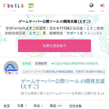
トップ
Language
登录
Market
ゲームサーバー公開ツール の開発支援 (えすご)
登录Fantia为
えすご
应援吧！
现在有
11126
正在应援！
えすご老师
的粉丝俱乐部「
えすご
」里，能够阅览「
サポート感謝！アドレス
もっと見る
固定化「なし」・月額プランの招待キーです。
」等特别内容。
免费注册新账号
全年龄
应用程序
已提出年龄证明资料和出演同意书。
このファンクラブの運営者は年齢確認書類、非実写で未成年の場合は親
11.1K
ゲームサーバー公開ツール の開発支援
(えすご)
誰でも簡単に様々なゲームサーバーを外部に公開できるよ
うにするためのツールを開発・運営しています。
方案
作品
商品
首页
过往合集
7
2
848