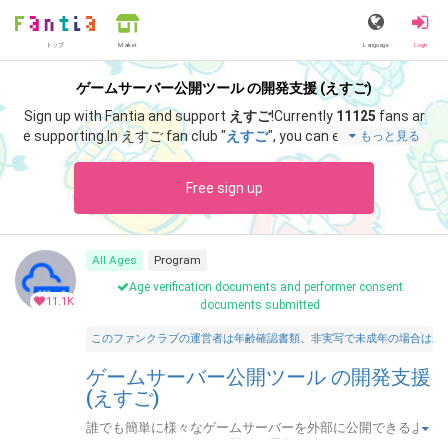
トップ
Language
Login
Market
ゲームサーバー公開ツール の開発支援 (えすご)
Sign up with Fantia and support
えすご
!
Currently
11125
fans ar
e supporting.
In えすご fan club "
えすご
", you can enjoy special c
もっと見る
ontent such as "
サポート感謝！アドレス固定化「なし」・月額
プランの招待キーです。
".
Free sign up
All Ages
Program
Age verification documents and performer consent
11.1K
documents submitted
このファンクラブの運営者は年齢確認書類、非実写で未成年の場合は親
ゲームサーバー公開ツール の開発支援
(えすご)
誰でも簡単に様々なゲームサーバーを外部に公開できるよ
うにするためのツールを開発・運営しています。