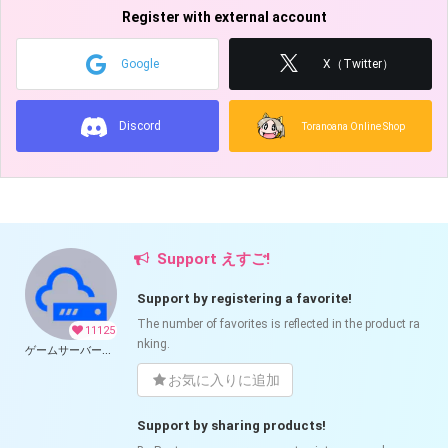
Register with external account
Google
X（Twitter）
Discord
Toranoana Online Shop
Support えすご!
Support by registering a favorite!
The number of favorites is reflected in the product ra
11125
nking.
ゲームサーバー公開ツール の開発支援
お気に入りに追加
Support by sharing products!