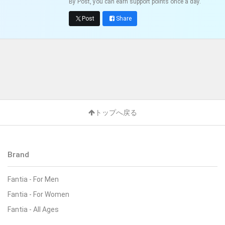
By Post, you can earn support points once a day.
Post
Share
トップへ戻る
Brand
Fantia - For Men
Fantia - For Women
Fantia - All Ages