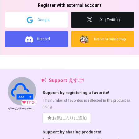
Register with external account
Google
X（Twitter）
Discord
Toranoana Online Shop
Support えすご!
Support by registering a favorite!
The number of favorites is reflected in the product ra
11124
nking.
ゲームサーバー公開ツール の開発支援
お気に入りに追加
Support by sharing products!