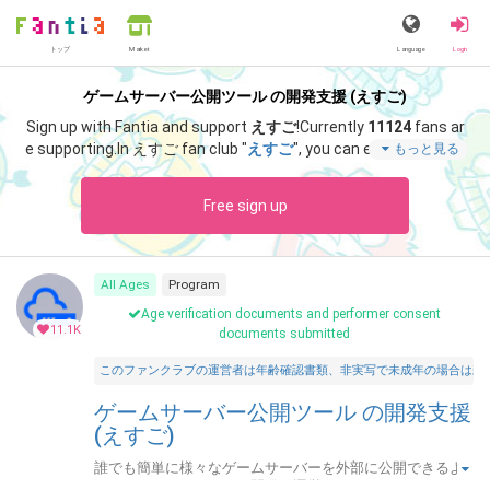
トップ
Language
Login
Market
ゲームサーバー公開ツール の開発支援 (えすご)
Sign up with Fantia and support
えすご
!
Currently
11124
fans ar
e supporting.
In えすご fan club "
えすご
", you can enjoy special c
もっと見る
ontent such as "
サポート感謝！アドレス固定化「なし」・月額
プランの招待キーです。
".
Free sign up
All Ages
Program
Age verification documents and performer consent
11.1K
documents submitted
このファンクラブの運営者は年齢確認書類、非実写で未成年の場合は親
ゲームサーバー公開ツール の開発支援
(えすご)
誰でも簡単に様々なゲームサーバーを外部に公開できるよ
うにするためのツールを開発・運営しています。