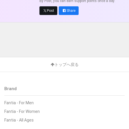
By Post, you can earn support points once a day.
Post
Share
トップへ戻る
Brand
Fantia - For Men
Fantia - For Women
Fantia - All Ages