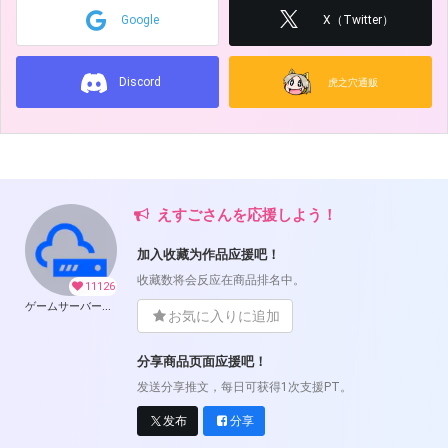
Google
X（Twitter）
Discord
虎之穴通贩
えすごさんを応援しよう！
加入收藏为作品应援吧！
收藏数将会反应在商品排名中。
11126
ゲームサーバー公開ツール の開発支援
お気に入りに追加
分享商品页面应援吧！
发送分享推文，每日可获得1次支援PT。
发布
分享