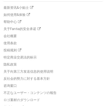
最新资讯&小贴士
如何使用&体验
帮助中心
关于Fantia的安全承诺
会社概要
使用条款
投稿规则
特定商业交易法的标示
隐私政策
关于向第三方发送信息的使用说明
反社会的勢力に対する基本方針
咨询窗口
不正なユーザー・コンテンツの報告
ロゴ素材のダウンロード