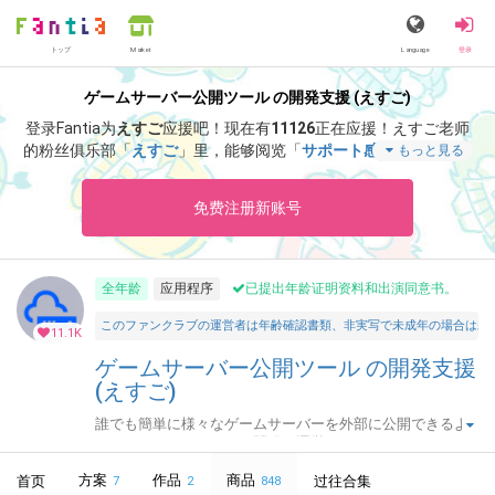
トップ
Language
登录
Market
ゲームサーバー公開ツール の開発支援 (えすご)
登录Fantia为
えすご
应援吧！
现在有
11126
正在应援！
えすご老师
的粉丝俱乐部「
えすご
」里，能够阅览「
サポート感謝！アドレス
もっと見る
固定化「なし」・月額プランの招待キーです。
」等特别内容。
免费注册新账号
全年龄
应用程序
已提出年龄证明资料和出演同意书。
このファンクラブの運営者は年齢確認書類、非実写で未成年の場合は親
11.1K
ゲームサーバー公開ツール の開発支援
(えすご)
誰でも簡単に様々なゲームサーバーを外部に公開できるよ
うにするためのツールを開発・運営しています。
方案
作品
商品
首页
过往合集
7
2
848