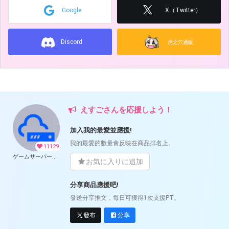
Google
X（Twitter）
Discord
虎之穴通販
えすごさんを応援しよう！
加入我的最愛並應援!
我的最愛的數量會反映在商品排名上。
11129
ゲームサーバー公開ツール の開発支援
お気に入りに追加
分享商品應援吧!
發送分享推文，每日可獲得1次支援PT。
發布
分享