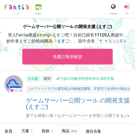
トップ
Language
登入
Market
ゲームサーバー公開ツール の開発支援 (えすご)
登入Fantia應援strong>えすご吧！
目前已經有
11129人
應援中。
創作者えすご的粉絲團為「
えすご
」、當中含有「
サポート感謝！
もっと見る
アドレス固定化「なし」・月額プランの招待キーです。
」等非常
獨特的內容滿足您的視覺感官享受。
免費註冊新帳號
全年齡
程式
已提出年齡證明資料和出演同意書。
このファンクラブの運営者は年齢確認書類、非実写で未成年の場合は親
11.1K
ゲームサーバー公開ツール の開発支援
(えすご)
誰でも簡単に様々なゲームサーバーを外部に公開できるよ
うにするためのツールを開発・運営しています。
方案
投稿
商品
首頁
過往合集
7
2
848